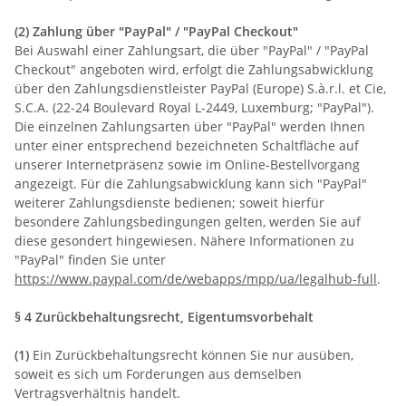
(2)
Zahlung über "PayPal" / "PayPal Checkout"
Bei Auswahl einer Zahlungsart, die über "PayPal" / "PayPal
Checkout" angeboten wird, erfolgt die Zahlungsabwicklung
über den Zahlungsdienstleister PayPal (Europe) S.à.r.l. et Cie,
S.C.A. (22-24 Boulevard Royal L-2449, Luxemburg; "PayPal").
Die einzelnen Zahlungsarten über "PayPal" werden Ihnen
unter einer entsprechend bezeichneten Schaltfläche auf
unserer Internetpräsenz sowie im Online-Bestellvorgang
angezeigt. Für die Zahlungsabwicklung kann sich "PayPal"
weiterer Zahlungsdienste bedienen; soweit hierfür
besondere Zahlungsbedingungen gelten, werden Sie auf
diese gesondert hingewiesen. Nähere Informationen zu
"PayPal" finden Sie unter
https://www.paypal.com/de/webapps/mpp/ua/legalhub-full
.
§ 4 Zurückbehaltungsrecht
, Eigentumsvorbehalt
(1)
Ein Zurückbehaltungsrecht können Sie nur ausüben,
soweit es sich um Forderungen aus demselben
Vertragsverhältnis handelt.