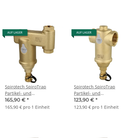
AUF LAGER
AUF LAGER
Spirotech SpiroTrap
Spirotech SpiroTrap
Partikel- und
Partikel- und
Schlammabscheider 3/4"
Schlammabscheider
165,90 €
*
123,90 €
*
vertikal AE075V
Klemmring 22 mm
165,90 € pro 1 Einheit
123,90 € pro 1 Einheit
horizontal AE022