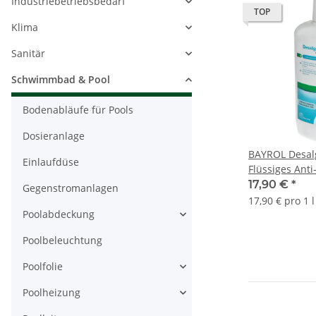
Industriebetriebsbedarf
TOP
Klima
Sanitär
Schwimmbad & Pool
Bodenabläufe für Pools
Dosieranlage
BAYROL Desal
Einlaufdüse
Flüssiges Anti
Konzentrat1 L
17,90 €
*
Gegenstromanlagen
17,90 € pro 1 l
Poolabdeckung
Poolbeleuchtung
Poolfolie
Poolheizung