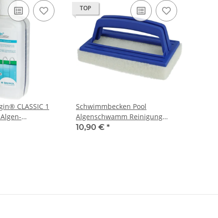
TOP
gin® CLASSIC 1
Schwimmbecken Pool
-Algen-
Algenschwamm Reinigung
Algenbürste mit Handgriff
10,90 €
*