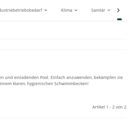
dustriebetriebsbedarf
Klima
Sanitär
Sc
eren und einladenden Pool. Einfach anzuwenden, bekämpfen sie
in einem klaren, hygienischen Schwimmbecken!
Artikel 1 - 2 von 2