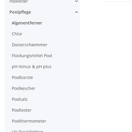
Poolleiter
Poolpflege
Algenentferner
Chlor
Dosierschwimmer
Flockungsmittel Pool
pH minus & pH plus
Poolbürste
Poolkescher
Poolsalz
Pooltester
Poolthermometer
UV-Desinfektion