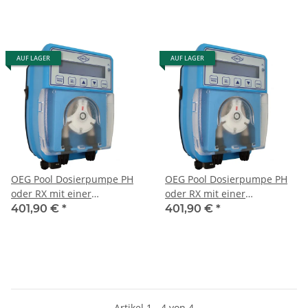
AUF LAGER
AUF LAGER
OEG Pool Dosierpumpe PH
OEG Pool Dosierpumpe PH
oder RX mit einer
oder RX mit einer
Fördermenge von 3 l/h
Fördermenge von 6 l/h
401,90 €
*
401,90 €
*
Artikel 1 - 4 von 4