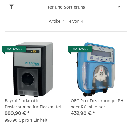
Filter und Sortierung
Artikel 1 - 4 von 4
AUF LAGER
AUF LAGER
Bayrol Flockmatic
OEG Pool Dosierpumpe PH
Dosierpumpe für Flockmittel
oder RX mit einer
Fördermenge von 12 l/h
990,90 €
*
432,90 €
*
990,90 € pro 1 Einheit