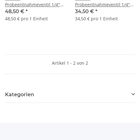
Probeentnahmeventil 1/4"
Probeentnahmeventil 1/4"
mit gebogenem
mit gebogenem
48,50 €
*
34,50 €
*
Probenahmerohr Cuphin
Probenahmerohr Messing
48,50 € pro 1 Einheit
34,50 € pro 1 Einheit
7333081
1333080
Artikel 1 - 2 von 2
Kategorien