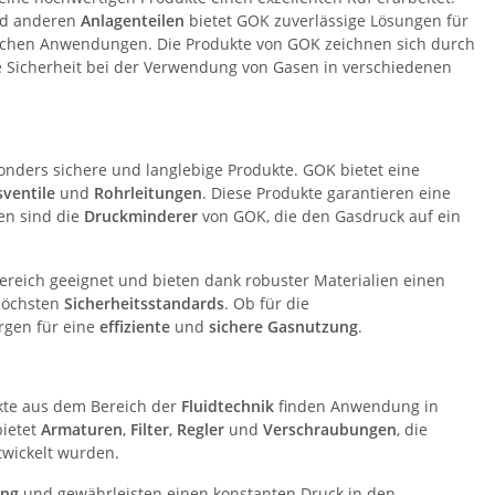
d anderen
Anlagenteilen
bietet GOK zuverlässige Lösungen für
lichen Anwendungen. Die Produkte von GOK zeichnen sich durch
 Sicherheit bei der Verwendung von Gasen in verschiedenen
ders sichere und langlebige Produkte. GOK bietet eine
sventile
und
Rohrleitungen
. Diese Produkte garantieren eine
ben sind die
Druckminderer
von GOK, die den Gasdruck auf ein
reich geeignet und bieten dank robuster Materialien einen
 höchsten
Sicherheitsstandards
. Ob für die
rgen für eine
effiziente
und
sichere Gasnutzung
.
ukte aus dem Bereich der
Fluidtechnik
finden Anwendung in
bietet
Armaturen
,
Filter
,
Regler
und
Verschraubungen
, die
twickelt wurden.
ung
und gewährleisten einen konstanten Druck in den