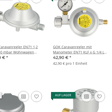
aravanregler EN71 1,2
GOK Caravanregler mit
30 mbar Wohnwagen
Manometer EN71 KLF x G 1/4 LH-
mobil ohne Manometer
KN
0 €
*
42,90 €
*
42,90 € pro 1 Einheit
AUF LAGER