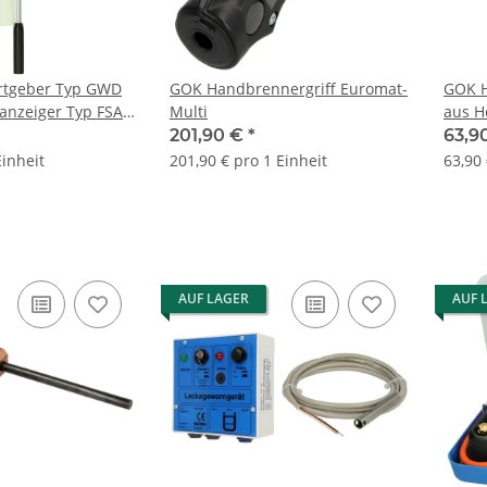
tgeber Typ GWD
GOK Handbrennergriff Euromat-
GOK H
sanzeiger Typ FSA
Multi
aus H
201,90 €
*
63,9
Einheit
201,90 € pro 1 Einheit
63,90 
AUF LAGER
AUF 