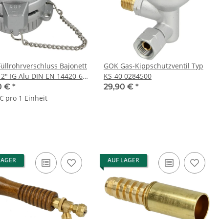
üllrohrverschluss Bajonett
GOK Gas-Kippschutzventil Typ
2" IG Alu DIN EN 14420-6 /
KS-40 0284500
-42100
0 €
*
29,90 €
*
€ pro 1 Einheit
LAGER
AUF LAGER