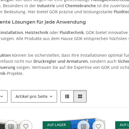
n
. Besonders in der
Industrie
und
Chemiebranche
ist die zuverläs
r Bedeutung. Hier bietet GOK präzise und leistungsstarke
Fluidte
ziente Lösungen für jede Anwendung
installation
,
Heiztechnik
oder
Fluidtechnik
, GOK bietet innovativ
 sorgen. Alle Produkte aus dem Hause GOK entsprechen höchsten
ukten
können Sie sicherstellen, dass Ihre Installationen optimal f
mfasst nicht nur
Druckregler und Armaturen
, sondern auch
Siche
teuerung
sorgen. Vertrauen Sie auf die Expertise von GOK und sich
nik
-Projekte.
Artikel pro Seite
AUF LAGER
AUF 