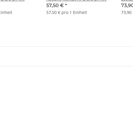
Kabel
57,50 €
*
73,9
Einheit
57,50 € pro 1 Einheit
73,90 