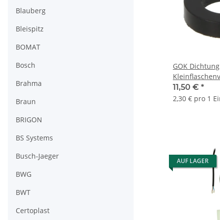
Blauberg
Bleispitz
BOMAT
Bosch
GOK Dichtung
Kleinflaschen
Brahma
5 Stück
11,50 €
*
2,30 € pro 1 E
Braun
BRIGON
BS Systems
Busch-Jaeger
AUF LAGER
BWG
BWT
Certoplast