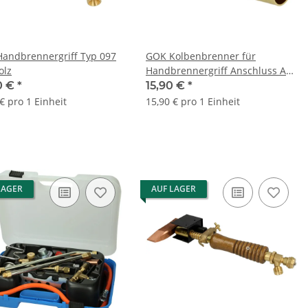
andbrennergriff Typ 097
GOK Kolbenbrenner für
olz
Handbrennergriff Anschluss AG
M15 x 1
0 €
*
15,90 €
*
€ pro 1 Einheit
15,90 € pro 1 Einheit
LAGER
AUF LAGER