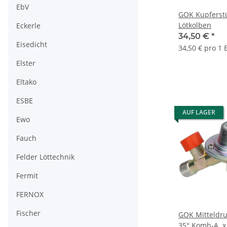
EbV
GOK Kupferstü
Lötkolben
Eckerle
34,50 €
*
Eisedicht
34,50 € pro 1 
Elster
Eltako
ESBE
AUF LAGER
Ewo
Fauch
Felder Löttechnik
Fermit
FERNOX
Fischer
GOK Mitteldru
35° Komb-A. x