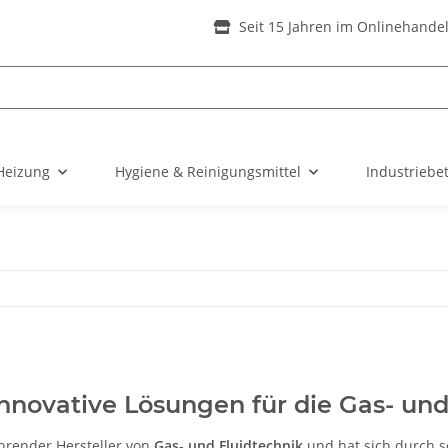
Seit 15 Jahren im Onlinehande
Heizung
Hygiene & Reinigungsmittel
Industriebe
nnovative Lösungen für die Gas- und
ührender Hersteller von
Gas- und Fluidtechnik
und hat sich durch s