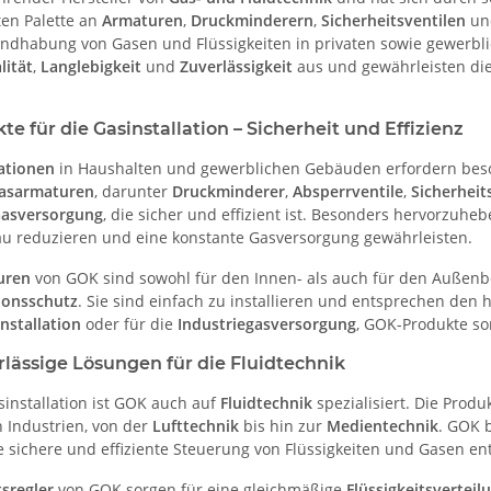
ten Palette an
Armaturen
,
Druckminderern
,
Sicherheitsventilen
un
andhabung von Gasen und Flüssigkeiten in privaten sowie gewerb
lität
,
Langlebigkeit
und
Zuverlässigkeit
aus und gewährleisten die
e für die Gasinstallation – Sicherheit und Effizienz
lationen
in Haushalten und gewerblichen Gebäuden erfordern beson
asarmaturen
, darunter
Druckminderer
,
Absperrventile
,
Sicherheit
asversorgung
, die sicher und effizient ist. Besonders hervorzuhe
au reduzieren und eine konstante Gasversorgung gewährleisten.
uren
von GOK sind sowohl für den Innen- als auch für den Außenbe
ionsschutz
. Sie sind einfach zu installieren und entsprechen den
nstallation
oder für die
Industriegasversorgung
, GOK-Produkte so
lässige Lösungen für die Fluidtechnik
installation ist GOK auch auf
Fluidtechnik
spezialisiert. Die Prod
 Industrien, von der
Lufttechnik
bis hin zur
Medientechnik
. GOK 
ie sichere und effiziente Steuerung von Flüssigkeiten und Gasen en
tsregler
von GOK sorgen für eine gleichmäßige
Flüssigkeitsverteil