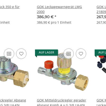
ck 350 g für
GOK Leckagewarngerät LWG
GOK L
2000
21809
386,90 €
*
267,
Einheit
386,90 € pro 1 Einheit
267,90
AUF LAGER
AUF 
ckregler Abgang
GOK Mitteldruckregler gerader
GOK M
 G 3/8 LH-KN
Abgang Komb.A x G 3/8 LH-KN
Lecka