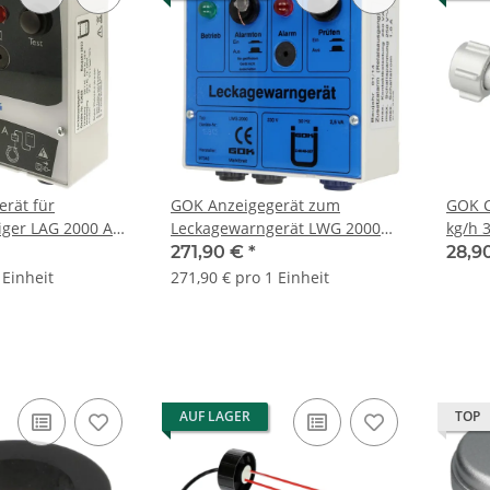
rät für
GOK Anzeigegerät zum
GOK C
ger LAG 2000 A
Leckagewarngerät LWG 2000
kg/h 
1507301
Wohn
271,90 €
*
28,9
 Einheit
271,90 € pro 1 Einheit
AUF LAGER
TOP