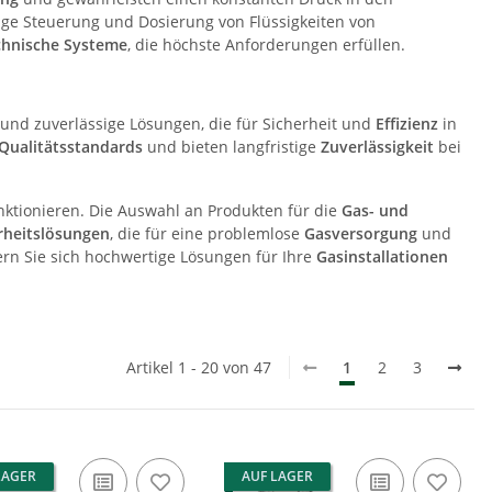
sige Steuerung und Dosierung von Flüssigkeiten von
chnische Systeme
, die höchste Anforderungen erfüllen.
e und zuverlässige Lösungen, die für Sicherheit und
Effizienz
in
Qualitätsstandards
und bieten langfristige
Zuverlässigkeit
bei
unktionieren. Die Auswahl an Produkten für die
Gas- und
rheitslösungen
, die für eine problemlose
Gasversorgung
und
ern Sie sich hochwertige Lösungen für Ihre
Gasinstallationen
Artikel 1 - 20 von 47
1
2
3
LAGER
AUF LAGER