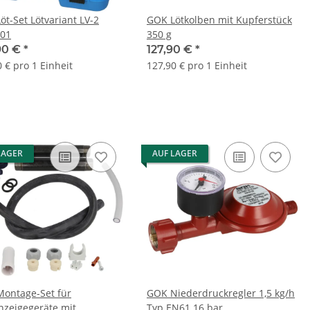
öt-Set Lötvariant LV-2
GOK Lötkolben mit Kupferstück
01
350 g
90 €
*
127,90 €
*
 € pro 1 Einheit
127,90 € pro 1 Einheit
LAGER
AUF LAGER
ontage-Set für
GOK Niederdruckregler 1,5 kg/h
nzeigegeräte mit
Typ EN61 16 bar