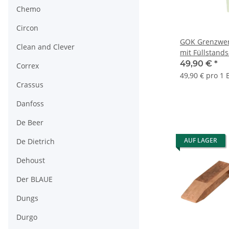
Chemo
Circon
GOK Grenzwer
Clean and Clever
mit Füllstand
1527800
49,90 €
*
Correx
49,90 € pro 1 
Crassus
Danfoss
De Beer
AUF LAGER
De Dietrich
Dehoust
Der BLAUE
Dungs
Durgo