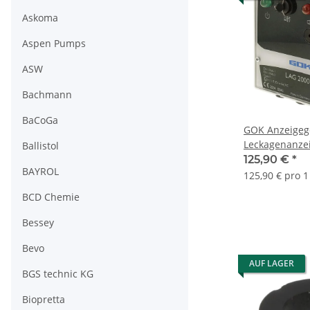
Askoma
Aspen Pumps
ASW
Bachmann
BaCoGa
GOK Anzeigege
Leckagenanzei
Ballistol
1507201
125,90 €
*
BAYROL
125,90 € pro 1
BCD Chemie
Bessey
Bevo
AUF LAGER
BGS technic KG
Biopretta