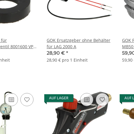
 für
GOK Ersatzgeber ohne Behälter
GOK F
ventil 8001600 VPE
für LAG 2000 A
MB50 
EN AC
28,90 €
*
59,9
inheit
28,90 € pro 1 Einheit
59,90 
AUF LAGER
AUF 