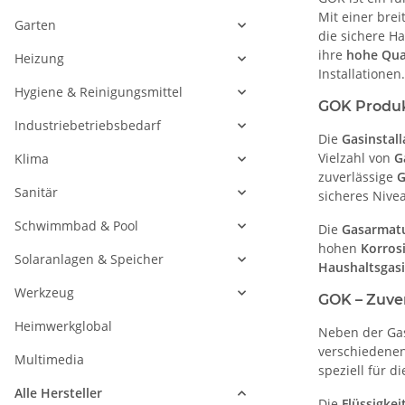
Mit einer brei
Garten
die sichere H
ihre
hohe Qua
Heizung
Installationen.
Hygiene & Reinigungsmittel
GOK Produkt
Industriebetriebsbedarf
Die
Gasinstal
Vielzahl von
G
Klima
zuverlässige
G
Sanitär
sicheres Nive
Schwimmbad & Pool
Die
Gasarmat
hohen
Korros
Solaranlagen & Speicher
Haushaltsgasi
Werkzeug
GOK – Zuver
Heimwerkglobal
Neben der Gas
verschiedenen
Multimedia
speziell für d
Alle Hersteller
Die
Flüssigkei