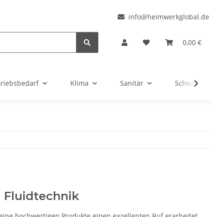
l
info@heimwerkglobal.de
0,00 €
triebsbedarf
Klima
Sanitär
Schwimmbad
 Fluidtechnik
eine hochwertigen Produkte einen exzellenten Ruf erarbeitet.