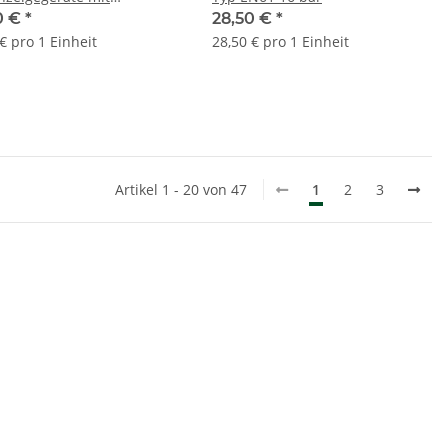
verbindung
0 €
*
28,50 €
*
€ pro 1 Einheit
28,50 € pro 1 Einheit
Artikel 1 - 20 von 47
1
2
3