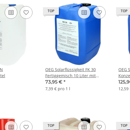
TOP
TOP
IN
OEG Solarflüssigkeit FK 30
OEG S
tel
Fertiggemisch 10 Liter mit
Konze
Tyfocor® L mischbar
misch
73,95 €
*
125,
7,39 € pro 1 l
12,59 
TOP
TOP