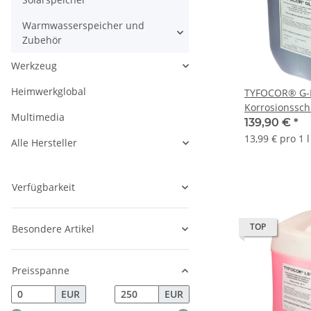
Warmwasserspeicher und
Zubehör
Werkzeug
Heimwerkglobal
TYFOCOR® G-L
Korrosionsschu
Multimedia
Röhrenkollekt
139,90 €
*
13,99 € pro 1 l
Alle Hersteller
Verfügbarkeit
TOP
Besondere Artikel
Preisspanne
EUR
EUR