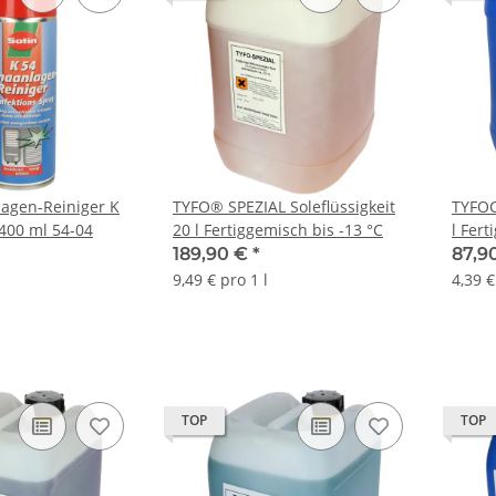
lagen-Reiniger K
TYFO® SPEZIAL Soleflüssigkeit
TYFOC
400 ml 54-04
20 l Fertiggemisch bis -13 °C
l Fert
189,90 €
*
87,9
9,49 € pro 1 l
4,39 €
TOP
TOP