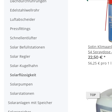
Dachdurchführungen
Edelstahlwellrohr
Luftabscheider
Pressfittings
Schnellentlüfter
Sotin Klimaan
Solar Befüllstationen
54 Spraydose 
Solar Regler
22,50 €
*
56,25 € pro 1 l
Solar-Kugelhahn
Solarflüssigkeit
Solarpumpen
Solarstationen
TOP
Solaranlagen mit Speicher
Solarspeicher