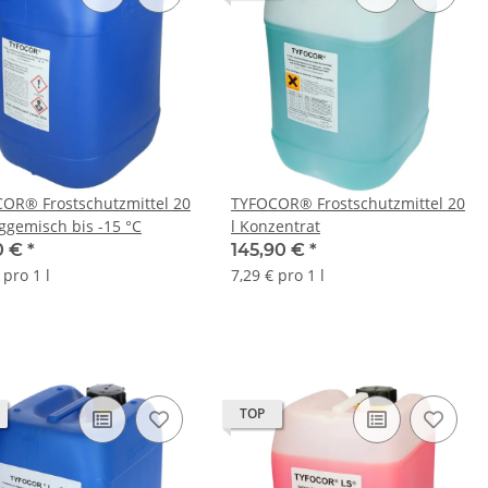
OR® Frostschutzmittel 20
TYFOCOR® Frostschutzmittel 20
iggemisch bis -15 °C
l Konzentrat
0 €
*
145,90 €
*
 pro 1 l
7,29 € pro 1 l
TOP