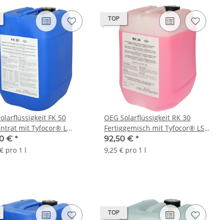
TOP
olarflüssigkeit FK 50
OEG Solarflüssigkeit RK 30
ntrat mit Tyfocor® L
Fertiggemisch mit Tyfocor® LS
bar 10 Liter
mischbar 10 L -28 °C
90 €
*
92,50 €
*
€ pro 1 l
9,25 € pro 1 l
TOP