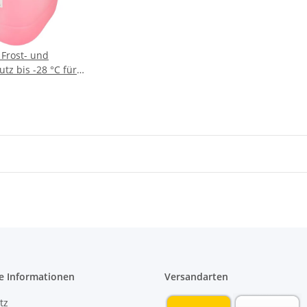
Frost- und
tz bis -28 °C für
oren 20 L
e Informationen
Versandarten
tz