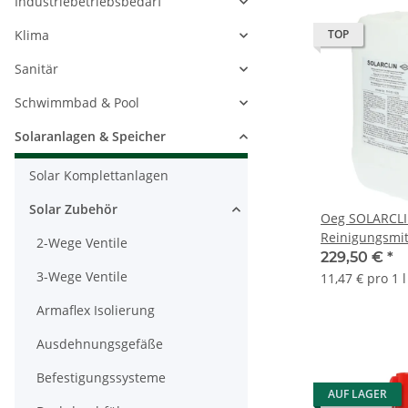
Industriebetriebsbedarf
Klima
TOP
Sanitär
Schwimmbad & Pool
Solaranlagen & Speicher
Solar Komplettanlagen
Solar Zubehör
Oeg SOLARCL
Reinigungsmit
2-Wege Ventile
229,50 €
*
3-Wege Ventile
11,47 € pro 1 l
Armaflex Isolierung
Ausdehnungsgefäße
Befestigungssysteme
AUF LAGER