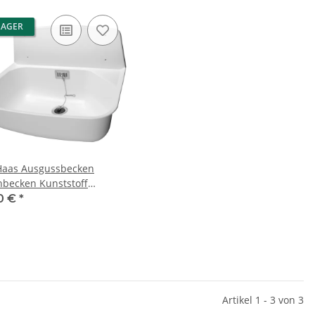
LAGER
Haas Ausgussbecken
becken Kunststoff
on" 367 x 526 x 342
0 €
*
Artikel 1 - 3 von 3