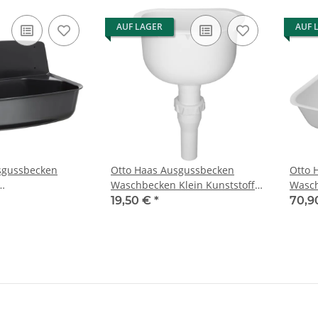
AUF LAGER
AUF 
sgussbecken
Otto Haas Ausgussbecken
Otto 
Waschbecken Klein Kunststoff
Wasch
ken "Nina"
"Roland" 232 x 152 x 240
"Mari
19,50 €
*
70,9