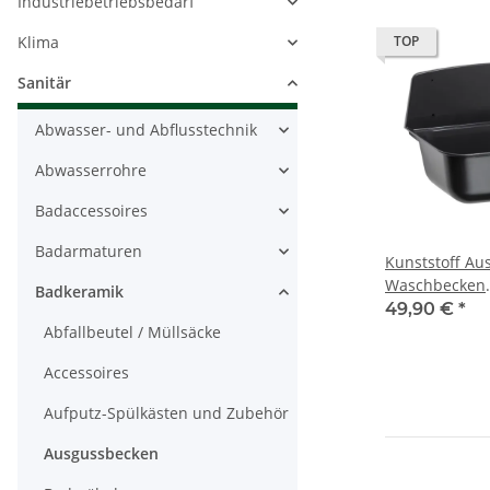
Industriebetriebsbedarf
Klima
TOP
Sanitär
Abwasser- und Abflusstechnik
Abwasserrohre
Badaccessoires
Badarmaturen
Kunststoff Au
Waschbecken
Badkeramik
Handwaschbec
49,90 €
*
schwarz
Abfallbeutel / Müllsäcke
Accessoires
Aufputz-Spülkästen und Zubehör
Ausgussbecken