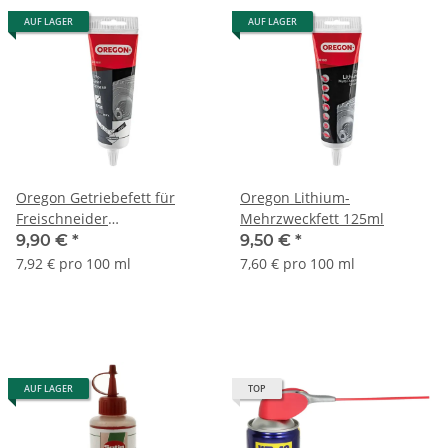
AUF LAGER
AUF LAGER
Oregon Getriebefett für
Oregon Lithium-
Freischneider
Mehrzweckfett 125ml
Winkelgetriebe 125ml
9,90 €
*
9,50 €
*
7,92 € pro 100 ml
7,60 € pro 100 ml
AUF LAGER
TOP