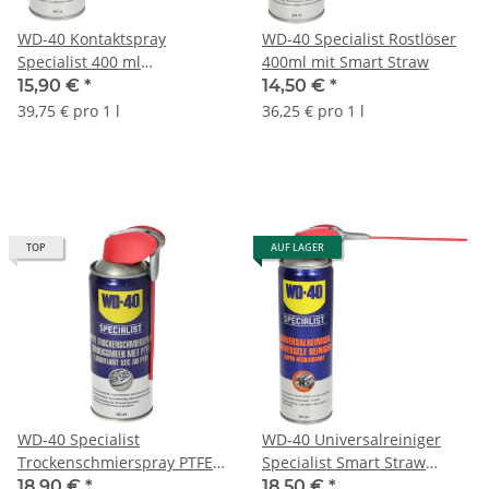
WD-40 Kontaktspray
WD-40 Specialist Rostlöser
Specialist 400 ml
400ml mit Smart Straw
SmartStraw Sprühdose
15,90 €
*
14,50 €
*
39,75 € pro 1 l
36,25 € pro 1 l
TOP
AUF LAGER
WD-40 Specialist
WD-40 Universalreiniger
Trockenschmierspray PTFE
Specialist Smart Straw
400ml mit Smart Straw
500ml
18,90 €
*
18,50 €
*