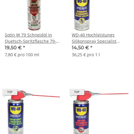
Sotin W 79 Schneidöl in
WD-40 Hochleistungs
Quetsch-Spritzflasche 79-
Silikonspray Specialist
025 250ml
Smart Straw Sprühdose
19,50 €
*
14,50 €
*
7,80 € pro 100 ml
36,25 € pro 1 l
TOP
TOP