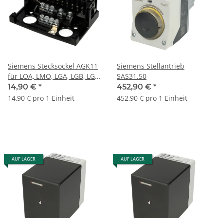
Siemens Stecksockel AGK11
Siemens Stellantrieb
für LOA, LMO, LGA, LGB, LGD,
SAS31.50
LMG, LME AGK11
14,90 €
*
452,90 €
*
14,90 € pro 1 Einheit
452,90 € pro 1 Einheit
AUF LAGER
AUF LAGER