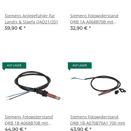
Siemens Anlegefühler für
Siemens Fotowiderstand
Landis & Staefa QAD21/201
QRB 1A-A068B70B mit
Stopfen, Kabel 68 cm
59,90 €
*
32,90 €
*
AUF LAGER
AUF LAGER
Siemens Fotowiderstand
Siemens Fotowiderstand
QRB 1B-A068B70B mit
QRB 1B-A070B70A1 700 mm
Stopfen
44,90 €
*
43,90 €
*