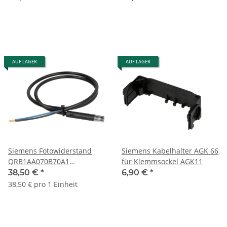
AUF LAGER
AUF LAGER
Siemens Fotowiderstand
Siemens Kabelhalter AGK 66
QRB1AA070B70A1
für Klemmsockel AGK11
Kabellänge 700mm Gehäuse
38,50 €
*
6,90 €
*
50 mm
38,50 € pro 1 Einheit