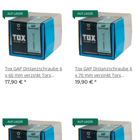
AUF LAGER
AUF LAGER
Tox GAP Distanzschraube 6
Tox GAP Distanzschraube 6
x 60 mm verzinkt Torx
x 70 mm verzinkt Torx
100Stk
100Stk
17,90 €
*
19,90 €
*
AUF LAGER
AUF LAGER