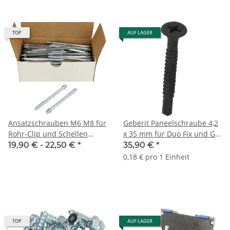
TOP
AUF LAGER
Ansatzschrauben M6 M8 für
Geberit Paneelschraube 4,2
Rohr-Clip und Schellen
x 35 mm für Duo Fix und GIS
Verzinkt VPE 100 Stk
Tragesysteme 461.030.00.1
19,90 € -
22,50 €
*
35,90 €
*
0,18 € pro 1 Einheit
TOP
AUF LAGER