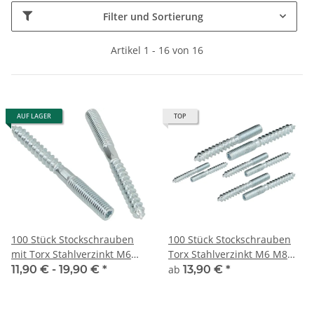
Filter und Sortierung
Artikel 1 - 16 von 16
AUF LAGER
TOP
100 Stück Stockschrauben
100 Stück Stockschrauben
mit Torx Stahlverzinkt M6
Torx Stahlverzinkt M6 M8
Länge 50 mm bis 120 mm
M10 M12 Länge 50mm bis
11,90 € -
19,90 €
*
ab
13,90 €
*
200mm