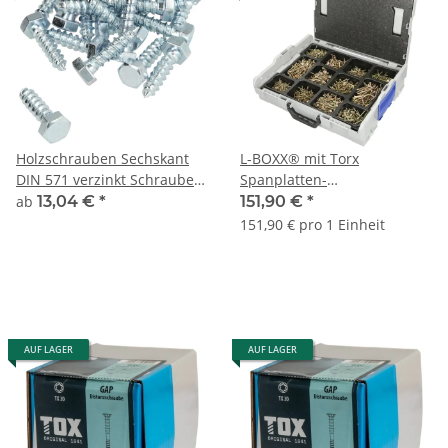
Holzschrauben Sechskant
L-BOXX® mit Torx
DIN 571 verzinkt Schrauben
Spanplatten-
5 6 8 10 Schlüsselschrauben
Senkkopfschrauben
ab
13,04 €
*
151,90 €
*
151,90 € pro 1 Einheit
AUF LAGER
AUF LAGER