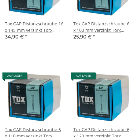
Tox GAP Distanzschraube 16
Tox GAP Distanzschraube 6
x 145 mm verzinkt Torx
x 100 mm verzinkt Torx
100Stk
100Stk
34,90 €
*
25,90 €
*
AUF LAGER
AUF LAGER
Tox GAP Distanzschraube 6
Tox GAP Distanzschraube 6
x 110 mm verzinkt Torx
x 120 mm verzinkt Torx