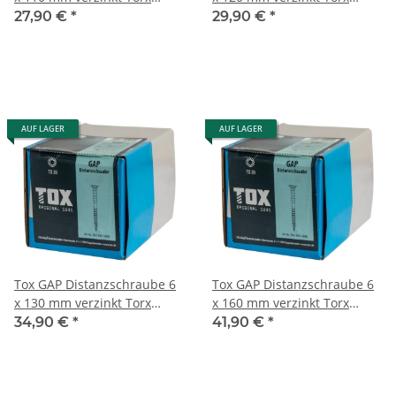
100Stk
100Stk
27,90 €
*
29,90 €
*
AUF LAGER
AUF LAGER
Tox GAP Distanzschraube 6
Tox GAP Distanzschraube 6
x 130 mm verzinkt Torx
x 160 mm verzinkt Torx
100Stk
100Stk
34,90 €
*
41,90 €
*