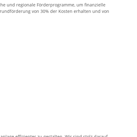
iche und regionale Förderprogramme, um finanzielle
 Grundförderung von 30% der Kosten erhalten und von
age effizienter zu gestalten. Wir sind stolz darauf,