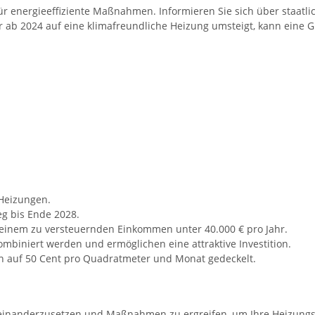
ür energieeffiziente Maßnahmen. Informieren Sie sich über staatl
er ab 2024 auf eine klimafreundliche Heizung umsteigt, kann eine
Heizungen.
g bis Ende 2028.
inem zu versteuernden Einkommen unter 40.000 € pro Jahr.
biniert werden und ermöglichen eine attraktive Investition.
en auf 50 Cent pro Quadratmeter und Monat gedeckelt.
einanderzusetzen und Maßnahmen zu ergreifen, um Ihre Heizungsanl