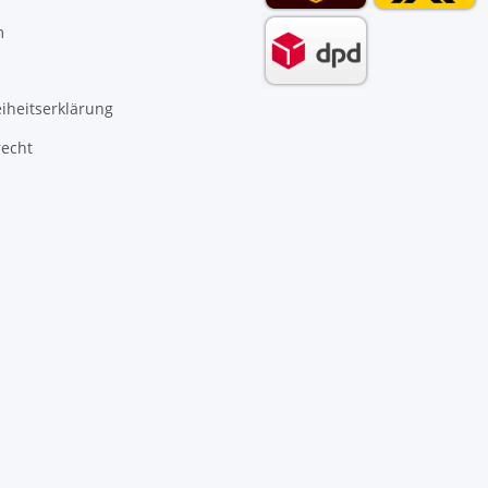
m
eiheitserklärung
recht