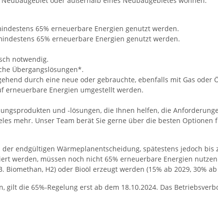
em Neubaugebiet oder außerhalb eines Neubaugebietes wohnen.
mindestens 65% erneuerbare Energien genutzt werden.
indestens 65% erneuerbare Energien genutzt werden.
usch notwendig.
ische Übergangslösungen*.
ehend durch eine neue oder gebrauchte, ebenfalls mit Gas oder Öl
uf erneuerbare Energien umgestellt werden.
zungsprodukten und -lösungen, die Ihnen helfen, die Anforderunge
es mehr. Unser Team berät Sie gerne über die besten Optionen f
d der endgültigen Wärmeplanentscheidung, spätestens jedoch bis
liert werden, müssen noch nicht 65% erneuerbare Energien nutzen
 B. Biomethan, H2) oder Bioöl erzeugt werden (15% ab 2029, 30% ab
 gilt die 65%-Regelung erst ab dem 18.10.2024. Das Betriebsverbot