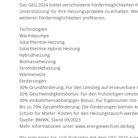
Das GEG 2024 bietet verschiedene Fördermöglichkeiten f
Unterstützung für Ihre Heizungsprojekte zu erhalten. W
weiteren Fördermöglichkeiten profitieren:
Technologien:
Wärmepumpe
Solarthermie-Heizung
Solarthermie-Hybrid-Heizung
Hybridheizung
Biomasseheizung
Stromdirektheizung
Wärmenetze
Förderungen:
30% Grundförderung: Für den Umstieg auf erneuerbare 
20% Geschwindigkeitsbonus: Für den frühzeitigen Umstie
30% einkommensabhängiger Bonus: Für Eigentümer mit e
Bis zu 70% Gesamtförderung: Die Förderungen können kom
Schutz für Mieter: Kosten für den Heizungstausch werd
Quelle: BMWK, Stand 09/2023
Mehr Informationen unter www.energiewechsel.de/beg
Wir ermutigen Sie, sich frühzeitig mit dem GEG 2024 aus