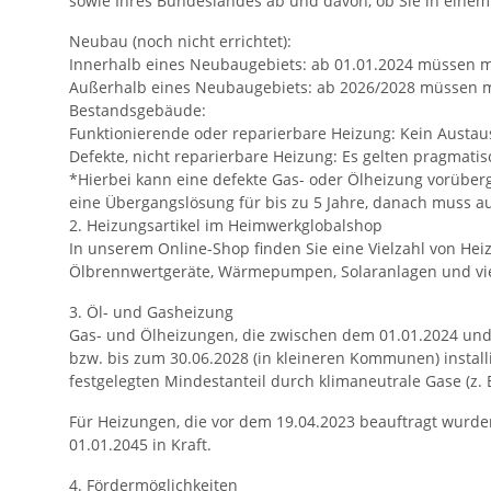
sowie Ihres Bundeslandes ab und davon, ob Sie in ein
Neubau (noch nicht errichtet):
Innerhalb eines Neubaugebiets: ab 01.01.2024 müssen 
Außerhalb eines Neubaugebiets: ab 2026/2028 müssen m
Bestandsgebäude:
Funktionierende oder reparierbare Heizung: Kein Austa
Defekte, nicht reparierbare Heizung: Es gelten pragmat
*Hierbei kann eine defekte Gas- oder Ölheizung vorüberg
eine Übergangslösung für bis zu 5 Jahre, danach muss a
2. Heizungsartikel im Heimwerkglobalshop
In unserem Online-Shop finden Sie eine Vielzahl von Hei
Ölbrennwertgeräte, Wärmepumpen, Solaranlagen und viel
3. Öl- und Gasheizung
Gas- und Ölheizungen, die zwischen dem 01.01.2024 un
bzw. bis zum 30.06.2028 (in kleineren Kommunen) instal
festgelegten Mindestanteil durch klimaneutrale Gase (z.
Für Heizungen, die vor dem 19.04.2023 beauftragt wurden,
01.01.2045 in Kraft.
4. Fördermöglichkeiten