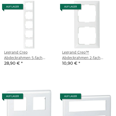
AUF LAGER
AUF LAGER
Legrand Creo
Legrand Creo™
Abdeckrahmen 5-fach
Abdeckrahmen 2-fach
776205
776202
28,90 €
*
10,90 €
*
AUF LAGER
AUF LAGER