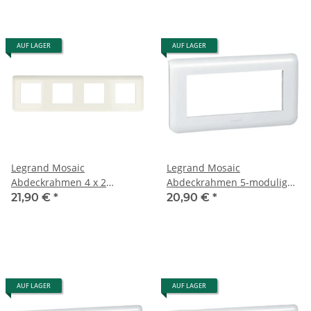
AUF LAGER
AUF LAGER
Legrand Mosaic
Legrand Mosaic
Abdeckrahmen 4 x 2
Abdeckrahmen 5-modulig
modulig horizontal 78808
horizontal 78815L
21,90 €
*
20,90 €
*
AUF LAGER
AUF LAGER