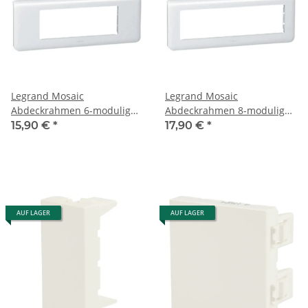
Legrand Mosaic
Legrand Mosaic
Abdeckrahmen 6-modulig
Abdeckrahmen 8-modulig
horizontal 78816
horizontal 78818
15,90 €
*
17,90 €
*
AUF LAGER
AUF LAGER