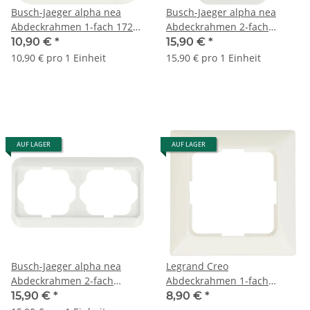
Busch-Jaeger alpha nea
Busch-Jaeger alpha nea
Abdeckrahmen 1-fach 1721-
Abdeckrahmen 2-fach
24G
senkrecht 1732-24G
10,90 €
*
15,90 €
*
10,90 € pro 1 Einheit
15,90 € pro 1 Einheit
AUF LAGER
AUF LAGER
Busch-Jaeger alpha nea
Legrand Creo
Abdeckrahmen 2-fach
Abdeckrahmen 1-fach
waagerecht 1722-24G
776201
15,90 €
*
8,90 €
*