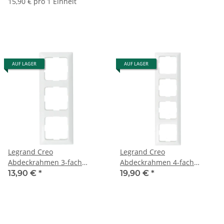
15,90 € pro 1 Einheit
AUF LAGER
AUF LAGER
Legrand Creo
Legrand Creo
Abdeckrahmen 3-fach
Abdeckrahmen 4-fach
776203
776204
13,90 €
*
19,90 €
*