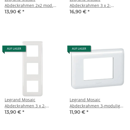
Abdeckrahmen 2x2 mod.
Abdeckrahmen 3 x 2-
horizontal zur Verwendung
modulig horizontal 78806
13,90 €
*
16,90 €
*
mit Tragring 080252 78804
AUF LAGER
AUF LAGER
Legrand Mosaic
Legrand Mosaic
Abdeckrahmen 3 x 2-
Abdeckrahmen 3-modulig
modulig vertikal 78823
horizontal 78803
13,90 €
*
11,90 €
*