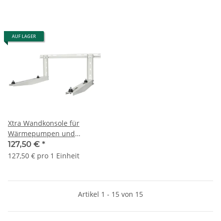
AUF LAGER
Xtra Wandkonsole für
Wärmepumpen und
Klimageräte 280 kg
127,50 €
*
127,50 € pro 1 Einheit
Artikel 1 - 15 von 15