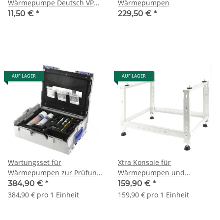
Wärmepumpe Deutsch VPE
Wärmepumpen
50 Stk
11,50 €
*
229,50 €
*
AUF LAGER
AUF LAGER
Wartungsset für
Xtra Konsole für
Wärmepumpen zur Prüfung
Wärmepumpen und
und Wartung
Klimageräte bis 200 kg
384,90 €
*
159,90 €
*
384,90 € pro 1 Einheit
159,90 € pro 1 Einheit