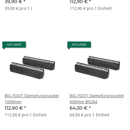
HEATCLEAN RTU
39,90 €
*
112,90 €
*
gebrauchsfertig 1L
39,90 € pro 1 l
112,90 € pro 1 Einheit
S010163R1
AUF LAGER
AUF LAGER
BIG FOOT Dämpfungssockel
BIG FOOT Dämpfungssockel
1000mm
600mm B9284
112,90 €
*
64,50 €
*
112,90 € pro 1 Einheit
64,50 € pro 1 Einheit