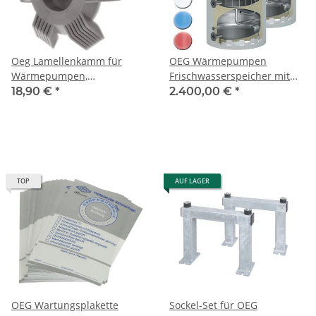
Oeg Lamellenkamm für
OEG Wärmepumpen
Wärmepumpen,
Frischwasserspeicher mit
Klimaanlagen und
Abtaupuffer 2 Funktionen
18,90 €
*
2.400,00 €
*
Gebläsekonvektoren
300 Liter
TOP
AUF LAGER
OEG Wartungsplakette
Sockel-Set für OEG