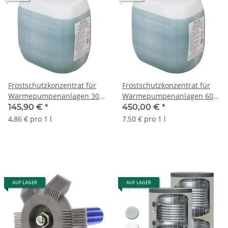
Frostschutzkonzentrat für
Frostschutzkonzentrat für
Wärmepumpenanlagen 30
Wärmepumpenanlagen 60
Liter
Liter
145,90 €
*
450,00 €
*
4,86 € pro 1 l
7,50 € pro 1 l
AUF LAGER
AUF LAGER