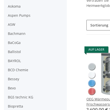
Vertrauen Sie 
Heimwerkgloba
Askoma
Aspen Pumps
ASW
Sortierung
Bachmann
BaCoGa
AUF LAGER
Ballistol
BAYROL
BCD Chemie
Bessey
Bevo
BGS technic KG
OEG Wärmep
Frischwassers
Biopretta
Abtaupuffer 2
2.400,00 €