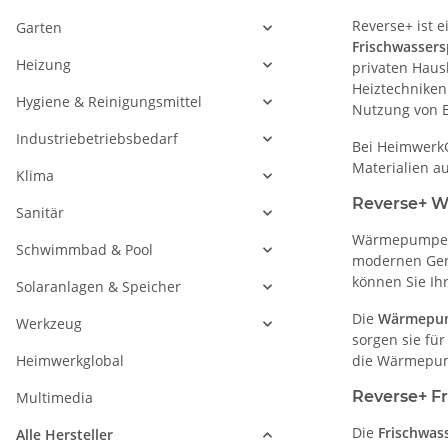
Reverse+ ist 
Garten
Frischwassers
Heizung
privaten Haus
Heiztechniken
Hygiene & Reinigungsmittel
Nutzung von E
Industriebetriebsbedarf
Bei HeimwerkG
Materialien a
Klima
Reverse+ W
Sanitär
Wärmepumpe
Schwimmbad & Pool
modernen Gerä
können Sie Ih
Solaranlagen & Speicher
Die
Wärmepu
Werkzeug
sorgen sie fü
Heimwerkglobal
die Wärmepump
Reverse+ F
Multimedia
Die
Frischwas
Alle Hersteller