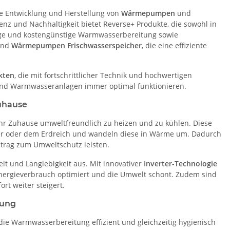
ie Entwicklung und Herstellung von
Wärmepumpen
und
ienz und Nachhaltigkeit bietet Reverse+ Produkte, die sowohl in
ige und kostengünstige Warmwasserbereitung sowie
nd
Wärmepumpen Frischwasserspeicher
, die eine effiziente
kten
, die mit fortschrittlicher Technik und hochwertigen
s- und Warmwasseranlagen immer optimal funktionieren.
uhause
Ihr Zuhause umweltfreundlich zu heizen und zu kühlen. Diese
er oder dem Erdreich und wandeln diese in Wärme um. Dadurch
itrag zum Umweltschutz leisten.
it und Langlebigkeit aus. Mit innovativer
Inverter-Technologie
nergieverbrauch optimiert und die Umwelt schont. Zudem sind
t weiter steigert.
tung
die Warmwasserbereitung effizient und gleichzeitig hygienisch