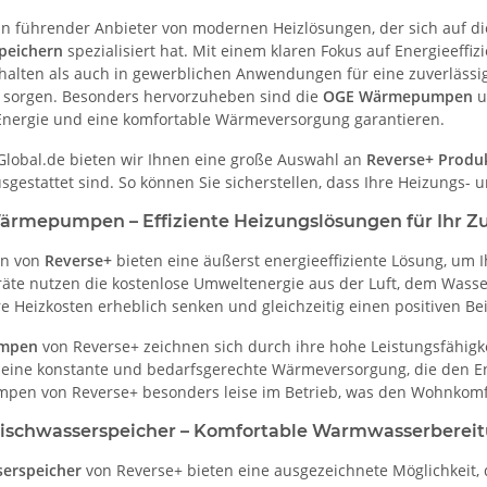
ein führender Anbieter von modernen Heizlösungen, der sich auf d
peichern
spezialisiert hat. Mit einem klaren Fokus auf Energieeffiz
halten als auch in gewerblichen Anwendungen für eine zuverläss
 sorgen. Besonders hervorzuheben sind die
OGE Wärmepumpen
u
nergie und eine komfortable Wärmeversorgung garantieren.
lobal.de bieten wir Ihnen eine große Auswahl an
Reverse+ Produ
usgestattet sind. So können Sie sicherstellen, dass Ihre Heizung
ärmepumpen – Effiziente Heizungslösungen für Ihr Z
n von
Reverse+
bieten eine äußerst energieeffiziente Lösung, um 
te nutzen die kostenlose Umweltenergie aus der Luft, dem Wass
re Heizkosten erheblich senken und gleichzeitig einen positiven Be
mpen
von Reverse+ zeichnen sich durch ihre hohe Leistungsfähigke
r eine konstante und bedarfsgerechte Wärmeversorgung, die den E
en von Reverse+ besonders leise im Betrieb, was den Wohnkomfor
rischwasserspeicher – Komfortable Warmwasserberei
serspeicher
von Reverse+ bieten eine ausgezeichnete Möglichkeit, 