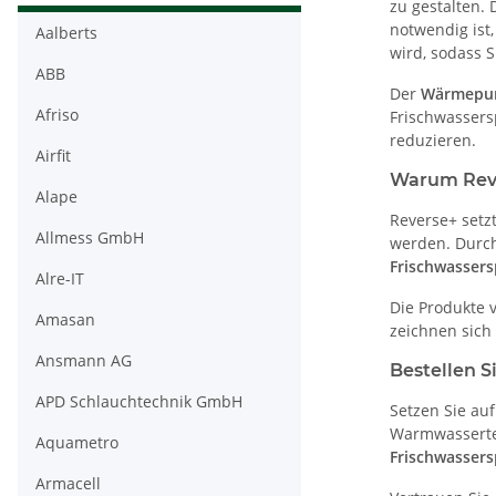
zu gestalten.
notwendig ist,
Aalberts
wird, sodass 
ABB
Der
Wärmepum
Afriso
Frischwassers
reduzieren.
Airfit
Warum Reve
Alape
Reverse+ setz
Allmess GmbH
werden. Durch
Frischwassers
Alre-IT
Die Produkte 
Amasan
zeichnen sich 
Ansmann AG
Bestellen 
APD Schlauchtechnik GmbH
Setzen Sie auf
Warmwassertec
Aquametro
Frischwassers
Armacell