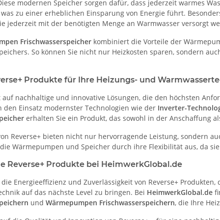
 Diese modernen Speicher sorgen dafür, dass jederzeit warmes Was
 was zu einer erheblichen Einsparung von Energie führt. Besonders
Sie jederzeit mit der benötigten Menge an Warmwasser versorgt w
pen Frischwasserspeicher
kombiniert die Vorteile der Wärmepum
peichers. So können Sie nicht nur Heizkosten sparen, sondern au
rse+ Produkte für Ihre Heizungs- und Warmwasserte
t auf nachhaltige und innovative Lösungen, die den höchsten Anf
 den Einsatz modernster Technologien wie der
Inverter-Technolo
peicher
erhalten Sie ein Produkt, das sowohl in der Anschaffung als
von Reverse+ bieten nicht nur hervorragende Leistung, sondern 
die Wärmepumpen und Speicher durch ihre Flexibilität aus, da sie 
Sie Reverse+ Produkte bei HeimwerkGlobal.de
 die Energieeffizienz und Zuverlässigkeit von Reverse+ Produkten,
hnik auf das nächste Level zu bringen. Bei
HeimwerkGlobal.de
fi
peichern
und
Wärmepumpen Frischwasserspeichern
, die Ihre He