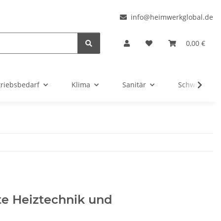
l
info@heimwerkglobal.de
0,00 €
triebsbedarf
Klima
Sanitär
Schwimmbad
te Heiztechnik und