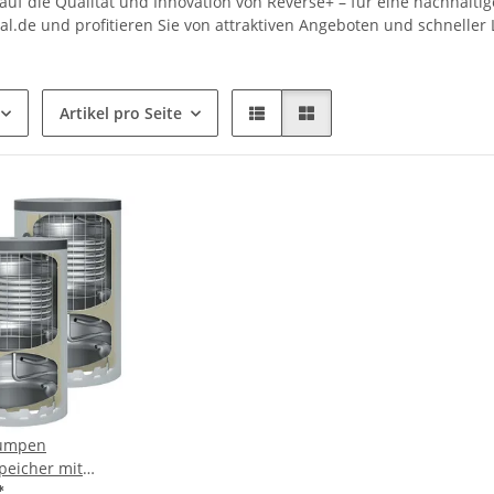
auf die Qualität und Innovation von Reverse+ – für eine nachhaltig
l.de und profitieren Sie von attraktiven Angeboten und schneller 
Artikel pro Seite
umpen
peicher mit
 Funktionen 300
*