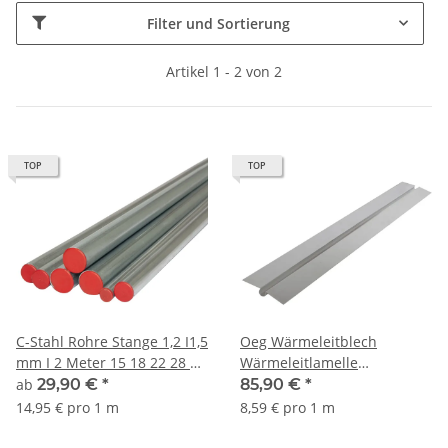
Filter und Sortierung
Artikel 1 - 2 von 2
TOP
TOP
C-Stahl Rohre Stange 1,2 I1,5
Oeg Wärmeleitblech
mm I 2 Meter 15 18 22 28 35
Wärmeleitlamelle
42 54mm Durchmesser
Aluminium 1000 x 120 x 0,5
ab
29,90 €
*
85,90 €
*
mm 10 Stück
14,95 € pro 1 m
8,59 € pro 1 m