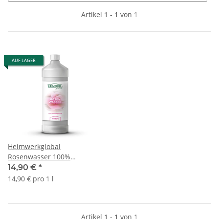
Artikel 1 - 1 von 1
AUF LAGER
Heimwerkglobal
Rosenwasser 100%
natürlich echtes naturrein
14,90 €
*
Gesichtswasser 1L
14,90 € pro 1 l
Artikel 1 - 1 von 1