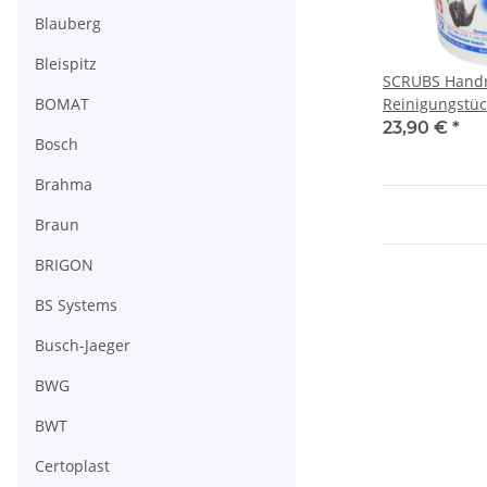
Blauberg
Bleispitz
SCRUBS Handr
BOMAT
Reinigungstüc
Reinigungstu
23,90 €
*
Bosch
Brahma
Braun
BRIGON
BS Systems
Busch-Jaeger
BWG
BWT
Certoplast