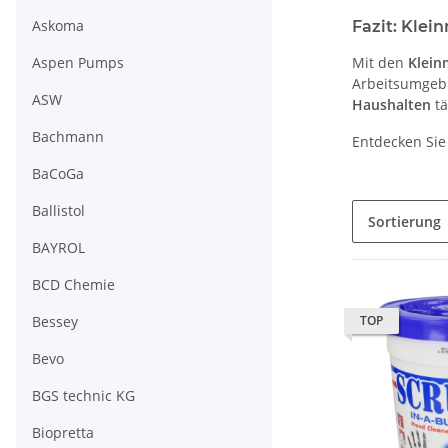
Askoma
Fazit: Klei
Aspen Pumps
Mit den
Klein
Arbeitsumgebu
ASW
Haushalten
tä
Bachmann
Entdecken Sie 
BaCoGa
Ballistol
Sortierung
BAYROL
BCD Chemie
Bessey
TOP
Bevo
BGS technic KG
Biopretta