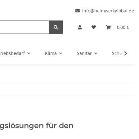
l
info@heimwerkglobal.de
0,00 €
triebsbedarf
Klima
Sanitär
Schwimmbad
ngslösungen für den