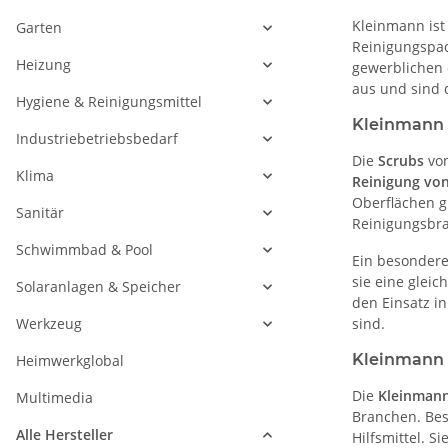
Kleinmann ist
Garten
Reinigungspads
Heizung
gewerblichen 
aus und sind 
Hygiene & Reinigungsmittel
Kleinmann 
Industriebetriebsbedarf
Die
Scrubs
von
Klima
Reinigung vo
Oberflächen g
Sanitär
Reinigungsbra
Schwimmbad & Pool
Ein besonder
sie eine gleic
Solaranlagen & Speicher
den Einsatz i
Werkzeug
sind.
Kleinmann S
Heimwerkglobal
Die
Kleinmann
Multimedia
Branchen. Bes
Alle Hersteller
Hilfsmittel. 