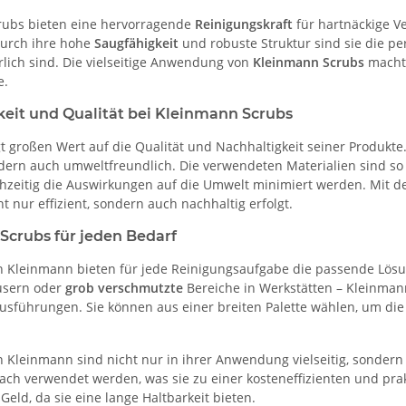
rubs bieten eine hervorragende
Reinigungskraft
für hartnäckige V
Durch ihre hohe
Saugfähigkeit
und robuste Struktur sind sie die p
rlich sind. Die vielseitige Anwendung von
Kleinmann Scrubs
macht 
e.
keit und Qualität bei Kleinmann Scrubs
t großen Wert auf die Qualität und Nachhaltigkeit seiner Produkte
ndern auch umweltfreundlich. Die verwendeten Materialien sind so
hzeitig die Auswirkungen auf die Umwelt minimiert werden. Mit 
t nur effizient, sondern auch nachhaltig erfolgt.
Scrubs für jeden Bedarf
 Kleinmann bieten für jede Reinigungsaufgabe die passende Lös
usern oder
grob verschmutzte
Bereiche in Werkstätten – Kleinmann
usführungen. Sie können aus einer breiten Palette wählen, um di
 Kleinmann sind nicht nur in ihrer Anwendung vielseitig, sondern
ch verwendet werden, was sie zu einer kosteneffizienten und prak
eld, da sie eine lange Haltbarkeit bieten.