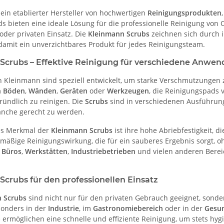
 ein etablierter Hersteller von hochwertigen
Reinigungsprodukten
 bieten eine ideale Lösung für die professionelle Reinigung von O
oder privaten Einsatz. Die
Kleinmann Scrubs
zeichnen sich durch 
damit ein unverzichtbares Produkt für jedes Reinigungsteam.
Scrubs – Effektive Reinigung für verschiedene Anwe
 Kleinmann sind speziell entwickelt, um starke Verschmutzungen 
n Böden
,
Wänden
,
Geräten
oder
Werkzeugen
, die Reinigungspads 
ründlich zu reinigen. Die
Scrubs
sind in verschiedenen Ausführung
nche gerecht zu werden.
es Merkmal der
Kleinmann Scrubs
ist ihre hohe Abriebfestigkeit, 
hmäßige Reinigungswirkung, die für ein sauberes Ergebnis sorgt, o
n
Büros
,
Werkstätten
,
Industriebetrieben
und vielen anderen Bereic
crubs für den professionellen Einsatz
 Scrubs
sind nicht nur für den privaten Gebrauch geeignet, sond
onders in der
Industrie
, im
Gastronomiebereich
oder in der
Gesu
Sie ermöglichen eine schnelle und effiziente Reinigung, um stets 