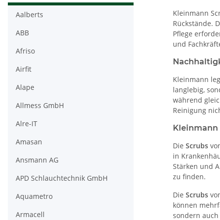
Kleinmann Sc
Aalberts
Rückstände. 
ABB
Pflege erforde
und Fachkräft
Afriso
Nachhaltig
Airfit
Kleinmann leg
Alape
langlebig, so
während gleic
Allmess GmbH
Reinigung nich
Alre-IT
Kleinmann 
Amasan
Die
Scrubs
von
in Krankenhä
Ansmann AG
Stärken und A
zu finden.
APD Schlauchtechnik GmbH
Die
Scrubs
von
Aquametro
können mehrfa
Armacell
sondern auch G