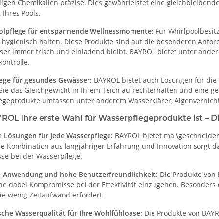
igen Chemikalien präzise. Dies gewährleistet eine gleichbleibend
Ihres Pools.
olpflege für entspannende Wellnessmomente:
Für Whirlpoolbesitz
d hygienisch halten. Diese Produkte sind auf die besonderen Anfo
ser immer frisch und einladend bleibt. BAYROL bietet unter ander
ontrolle.
lege für gesundes Gewässer:
BAYROL bietet auch Lösungen für die P
Sie das Gleichgewicht in Ihrem Teich aufrechterhalten und eine 
legeprodukte umfassen unter anderem Wasserklärer, Algenvernicht
L Ihre erste Wahl für Wasserpflegeprodukte ist – Die
e Lösungen für jede Wasserpflege:
BAYROL bietet maßgeschneiderte
ie Kombination aus langjähriger Erfahrung und Innovation sorgt 
se bei der Wasserpflege.
e Anwendung und hohe Benutzerfreundlichkeit:
Die Produkte von 
hne dabei Kompromisse bei der Effektivität einzugehen. Besonders
die wenig Zeitaufwand erfordert.
sche Wasserqualität für Ihre Wohlfühloase:
Die Produkte von BAYR