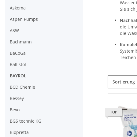
Wasser 
Askoma
Sie sich
Aspen Pumps
Nachhal
die Umw
ASW
die Wass
Bachmann
Komplet
Systemlö
BaCoGa
Teichen 
Ballistol
BAYROL
Sortierung
BCD Chemie
Bessey
Bevo
TOP
BGS technic KG
Biopretta