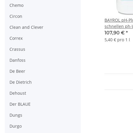
Chemo
Circon
BAYROL pH-Plu
schnellen ph
Clean and Clever
Poolwasser 20
107,90 €
*
Correx
5,40 € pro 1 l
Crassus
Danfoss
De Beer
De Dietrich
Dehoust
Der BLAUE
Dungs
Durgo