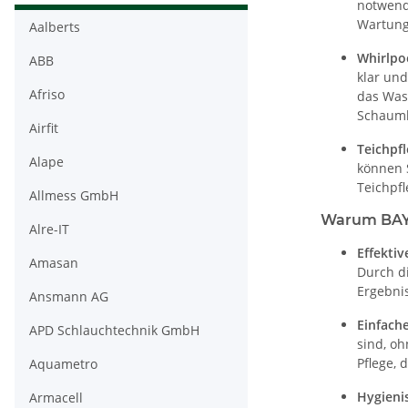
notwend
Wartung 
Aalberts
Whirlpo
ABB
klar un
Afriso
das Was
Schaumk
Airfit
Teichpf
Alape
können 
Teichpf
Allmess GmbH
Warum BAYRO
Alre-IT
Effektiv
Amasan
Durch d
Ergebnis
Ansmann AG
Einfach
APD Schlauchtechnik GmbH
sind, o
Pflege, 
Aquametro
Hygieni
Armacell