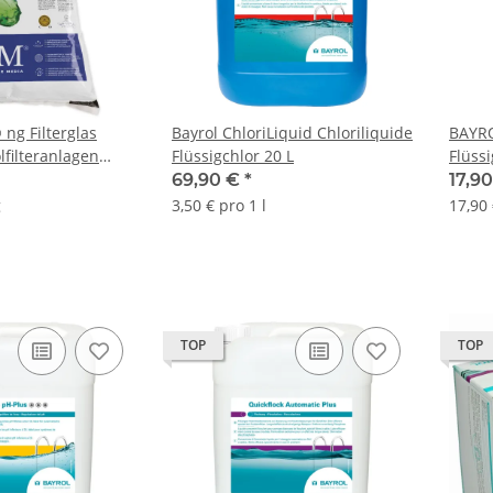
g Filterglas
Bayrol ChloriLiquid Chloriliquide
BAYRO
lfilteranlagen
Flüssigchlor 20 L
Flüssi
0,8mm 21 kg
Konze
69,90 €
*
17,9
g
3,50 € pro 1 l
17,90 
TOP
TOP