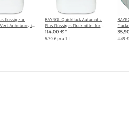
s flüssig zur
BAYROL Quickflock Automatic
BAYRO
-Wert-Anhebung im
Plus Flüssiges Flockmittel für
Flock
 L
Filteranlagen 20 L
Filter
114,00 €
*
35,9
5,70 € pro 1 l
4,49 €