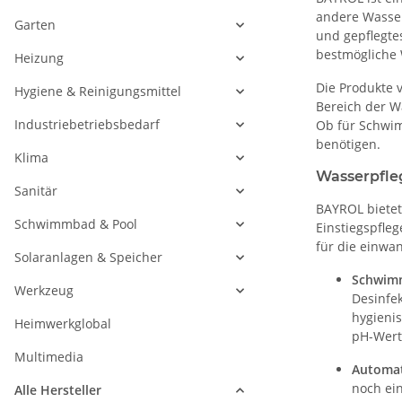
andere Wasser
Garten
und gepflegte
bestmögliche 
Heizung
Die Produkte 
Hygiene & Reinigungsmittel
Bereich der W
Industriebetriebsbedarf
Ob für Schwim
benötigen.
Klima
Wasserpfle
Sanitär
BAYROL bietet
Schwimmbad & Pool
Einstiegspfle
für die einwa
Solaranlagen & Speicher
Schwimm
Werkzeug
Desinfek
hygieni
Heimwerkglobal
pH-Wert
Multimedia
Automat
noch ei
Alle Hersteller