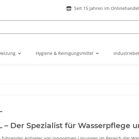
Seit 15 Jahren im Onlinehande
Heizung
Hygiene & Reinigungsmittel
Industriebe
L
– Der Spezialist für Wasserpflege 
n führender Anbieter von innovativen Lösungen im Bereich der Wa