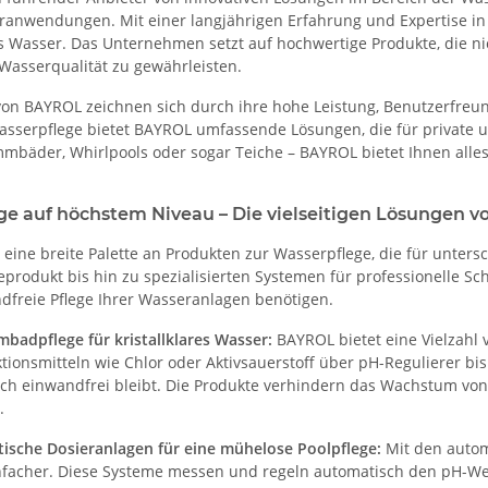
anwendungen. Mit einer langjährigen Erfahrung und Expertise in
s Wasser. Das Unternehmen setzt auf hochwertige Produkte, die nic
Wasserqualität zu gewährleisten.
von BAYROL zeichnen sich durch ihre hohe Leistung, Benutzerfreun
asserpflege bietet BAYROL umfassende Lösungen, die für private
mbäder, Whirlpools oder sogar Teiche – BAYROL bietet Ihnen alles,
ge auf höchstem Niveau – Die vielseitigen Lösungen 
 eine breite Palette an Produkten zur Wasserpflege, die für unte
geprodukt bis hin zu spezialisierten Systemen für professionelle 
ndfreie Pflege Ihrer Wasseranlagen benötigen.
badpflege für kristallklares Wasser:
BAYROL bietet eine Vielzahl
tionsmitteln wie Chlor oder Aktivsauerstoff über pH-Regulierer bis 
sch einwandfrei bleibt. Die Produkte verhindern das Wachstum vo
.
ische Dosieranlagen für eine mühelose Poolpflege:
Mit den autom
nfacher. Diese Systeme messen und regeln automatisch den pH-We