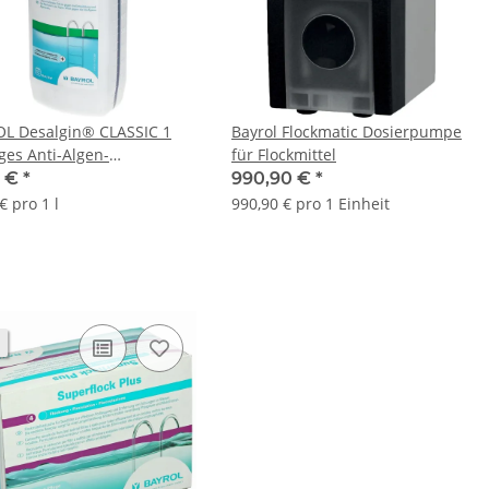
L Desalgin® CLASSIC 1
Bayrol Flockmatic Dosierpumpe
ges Anti-Algen-
für Flockmittel
ntrat1 L
0 €
*
990,90 €
*
€ pro 1 l
990,90 € pro 1 Einheit