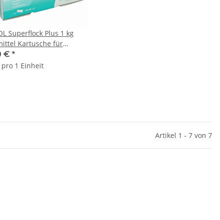
L Superflock Plus 1 kg
mittel Kartusche für
anlagen 8 Stk
0 €
*
 pro 1 Einheit
Artikel 1 - 7 von 7