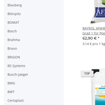
Blauberg
Bleispitz
BOMAT
BAYROL AFM® n
Bosch
Grad 1 für Poo
Körnung 0,4 -
62,90 €
*
Brahma
3,14 € pro 1 k
Braun
BRIGON
BS Systems
TOP
Busch-Jaeger
BWG
BWT
Certoplast