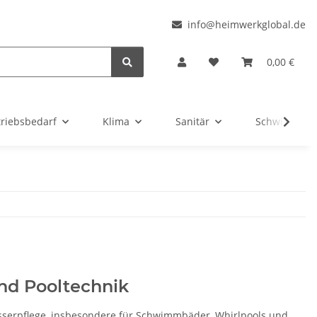
l
info@heimwerkglobal.de
0,00 €
triebsbedarf
Klima
Sanitär
Schwimmbad
und Pooltechnik
sserpflege, insbesondere für Schwimmbäder, Whirlpools und