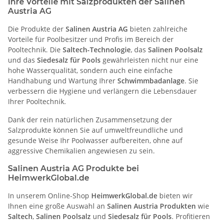
Ihre Vorteile mit Salzprodukten der Salinen
Austria AG
Die Produkte der
Salinen Austria AG
bieten zahlreiche
Vorteile für Poolbesitzer und Profis im Bereich der
Pooltechnik. Die
Saltech-Technologie
, das
Salinen Poolsalz
und das
Siedesalz für Pools
gewährleisten nicht nur eine
hohe Wasserqualität, sondern auch eine einfache
Handhabung und Wartung Ihrer
Schwimmbadanlage
. Sie
verbessern die Hygiene und verlängern die Lebensdauer
Ihrer Pooltechnik.
Dank der rein natürlichen Zusammensetzung der
Salzprodukte können Sie auf umweltfreundliche und
gesunde Weise Ihr Poolwasser aufbereiten, ohne auf
aggressive Chemikalien angewiesen zu sein.
Salinen Austria AG Produkte bei
HeimwerkGlobal.de
In unserem Online-Shop
HeimwerkGlobal.de
bieten wir
Ihnen eine große Auswahl an
Salinen Austria Produkten
wie
Saltech
,
Salinen Poolsalz
und
Siedesalz für Pools
. Profitieren