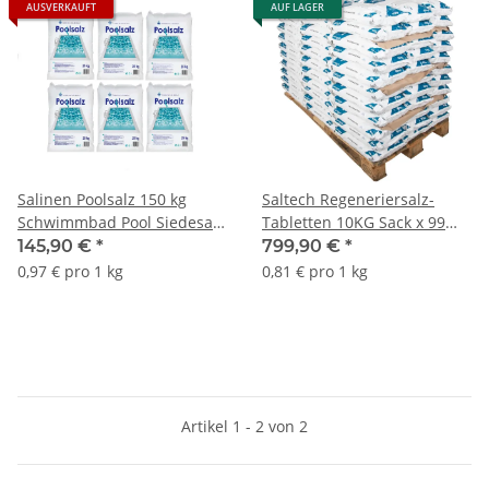
AUSVERKAUFT
AUF LAGER
Salinen Poolsalz 150 kg
Saltech Regeneriersalz-
Schwimmbad Pool Siedesalz
Tabletten 10KG Sack x 99
Salz Wasser
Palette
145,90 €
*
799,90 €
*
0,97 € pro 1 kg
0,81 € pro 1 kg
Artikel 1 - 2 von 2