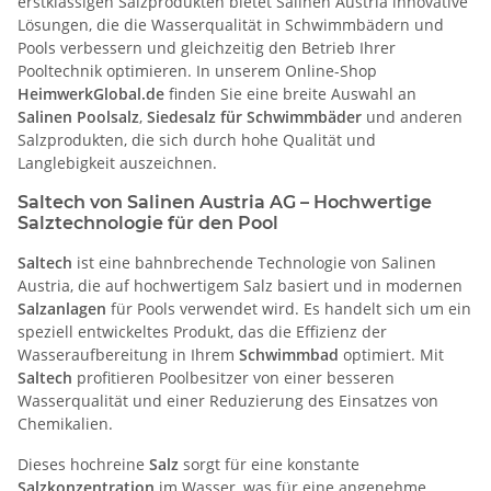
erstklassigen Salzprodukten bietet Salinen Austria innovative
Lösungen, die die Wasserqualität in Schwimmbädern und
Pools verbessern und gleichzeitig den Betrieb Ihrer
Pooltechnik optimieren. In unserem Online-Shop
HeimwerkGlobal.de
finden Sie eine breite Auswahl an
Salinen Poolsalz
,
Siedesalz für Schwimmbäder
und anderen
Salzprodukten, die sich durch hohe Qualität und
Langlebigkeit auszeichnen.
Saltech von Salinen Austria AG – Hochwertige
Salztechnologie für den Pool
Saltech
ist eine bahnbrechende Technologie von Salinen
Austria, die auf hochwertigem Salz basiert und in modernen
Salzanlagen
für Pools verwendet wird. Es handelt sich um ein
speziell entwickeltes Produkt, das die Effizienz der
Wasseraufbereitung in Ihrem
Schwimmbad
optimiert. Mit
Saltech
profitieren Poolbesitzer von einer besseren
Wasserqualität und einer Reduzierung des Einsatzes von
Chemikalien.
Dieses hochreine
Salz
sorgt für eine konstante
Salzkonzentration
im Wasser, was für eine angenehme