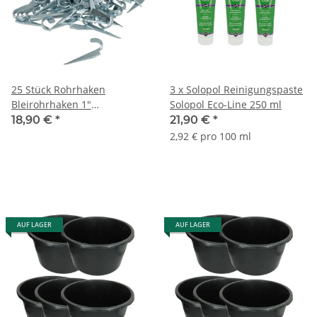
25 Stück Rohrhaken
3 x Solopol Reinigungspaste
Bleirohrhaken 1"
Solopol Eco-Line 250 ml
Befestigung haken
18,90 €
*
21,90 €
*
Rohrhaken
2,92 € pro 100 ml
AUF LAGER
AUF LAGER