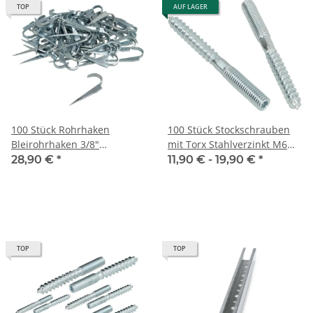
TOP
AUF LAGER
100 Stück Rohrhaken
100 Stück Stockschrauben
Bleirohrhaken 3/8"
mit Torx Stahlverzinkt M6
Befestigung haken
Länge 50 mm bis 120 mm
28,90 €
*
11,90 € -
19,90 €
*
Rohrhaken
TOP
TOP