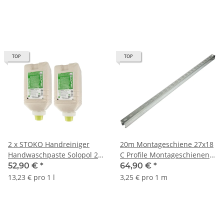
TOP
TOP
2 x STOKO Handreiniger
20m Montageschiene 27x18
Handwaschpaste Solopol 2 l
C Profile Montageschienen
Softflasche
Metallschiene Lochschiene
52,90 €
*
64,90 €
*
13,23 € pro 1 l
3,25 € pro 1 m