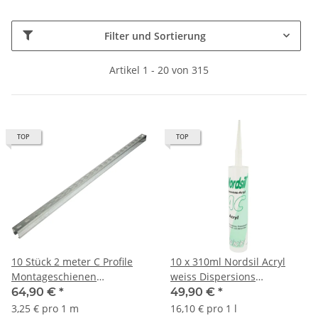
Filter und Sortierung
Artikel 1 - 20 von 315
TOP
TOP
10 Stück 2 meter C Profile
10 x 310ml Nordsil Acryl
Montageschienen
weiss Dispersions
Montageschiene Profil 27x18
Acryldichtstoff
64,90 €
*
49,90 €
*
20 meter
3,25 € pro 1 m
16,10 € pro 1 l