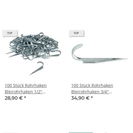
TOP
TOP
100 Stück Rohrhaken
100 Stück Rohrhaken
Bleirohrhaken 1/2"
Bleirohrhaken 3/4"
Befestigung haken
Befestigung haken
28,90 €
*
34,90 €
*
Rohrhaken
Rohrhaken