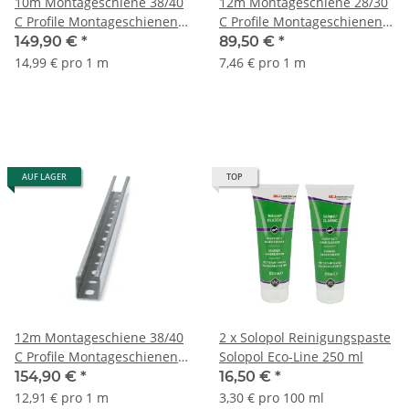
10m Montageschiene 38/40
12m Montageschiene 28/30
C Profile Montageschienen
C Profile Montageschienen
Metallschiene Lochschiene
Metallschiene Lochschiene
149,90 €
*
89,50 €
*
14,99 € pro 1 m
7,46 € pro 1 m
AUF LAGER
TOP
12m Montageschiene 38/40
2 x Solopol Reinigungspaste
C Profile Montageschienen
Solopol Eco-Line 250 ml
Metallschiene Lochschiene
154,90 €
*
16,50 €
*
12,91 € pro 1 m
3,30 € pro 100 ml