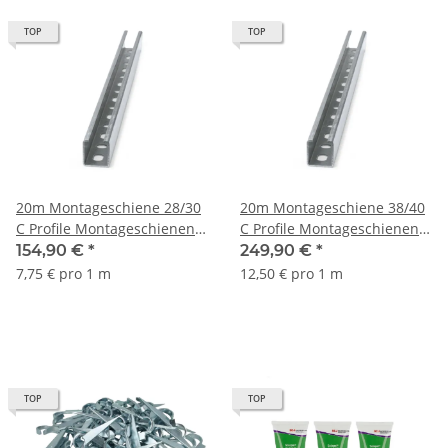
TOP
TOP
20m Montageschiene 28/30
20m Montageschiene 38/40
C Profile Montageschienen
C Profile Montageschienen
Metallschiene Lochschiene
Metallschiene Lochschiene
154,90 €
*
249,90 €
*
7,75 € pro 1 m
12,50 € pro 1 m
TOP
TOP