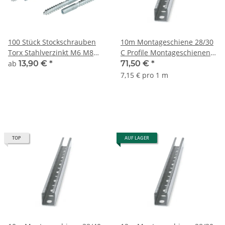
100 Stück Stockschrauben
10m Montageschiene 28/30
Torx Stahlverzinkt M6 M8
C Profile Montageschienen
M10 M12 Länge 50mm bis
Metallschiene Lochschiene
ab
13,90 €
*
71,50 €
*
200mm
7,15 € pro 1 m
TOP
AUF LAGER