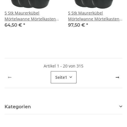
5 Stk Maurerkübel
5 Stk Maurerkübel
Mörtelwanne Mörtelkasten
Mörtelwanne Mörtelkasten
Rund 65 l Beton Maurer
Rund 90 l Beton Maurer
64,50 €
*
97,50 €
*
Kübel
Kübel
Artikel 1 - 20 von 315
Seite
1
Kategorien