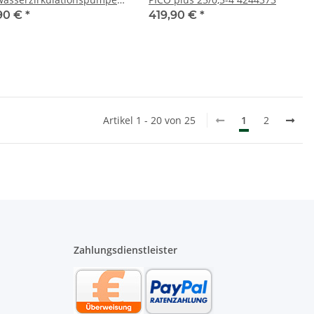
84 mm 4132750
90 €
*
419,90 €
*
Artikel 1 - 20 von 25
1
2
Zahlungsdienstleister