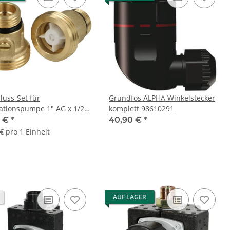
luss-Set für
Grundfos ALPHA Winkelstecker
lationspumpe 1" AG x 1/2"
komplett 98610291
ssing
0 €
*
40,90 €
*
€ pro 1 Einheit
AUF LAGER