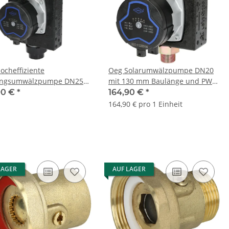
ocheffiziente
Oeg Solarumwälzpumpe DN20
ungsumwälzpumpe DN25
mit 130 mm Baulänge und PWM
m Baulänge 6 m
Ansteuerung
90 €
*
164,90 €
*
rhöhe 1 1/2"
164,90 € pro 1 Einheit
LAGER
AUF LAGER