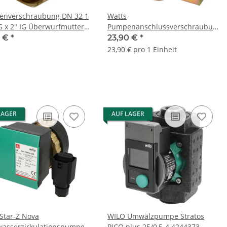
nverschraubung DN 32 1
Watts
IG x 2" IG Überwurfmutter
Pumpenanschlussverschraubung
ng
1 1/2" x 28 mm 10003680
0 €
*
23,90 €
*
23,90 € pro 1 Einheit
LAGER
AUF LAGER
Star-Z Nova
WILO Umwälzpumpe Stratos
wasserzirkulationspumpe
PICO plus 25/0,5-4 4244373