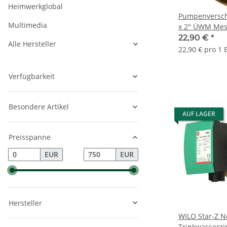
Heimwerkglobal
Pumpenversch
Multimedia
x 2" ÜWM Mes
22,90 €
*
Alle Hersteller
22,90 € pro 1 
Verfügbarkeit
Besondere Artikel
AUF LAGER
Preisspanne
EUR
EUR
Hersteller
WILO Star-Z N
Trinkwasserz