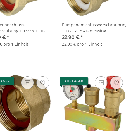
nanschluss-
Pumpenanschlussverschraubung
hraubung 1 1/2" x 1" IG
1 1/2" x 1" AG messing
rrbar inkl.Dichtung
0 €
*
22,90 €
*
€ pro 1 Einheit
22,90 € pro 1 Einheit
LAGER
AUF LAGER