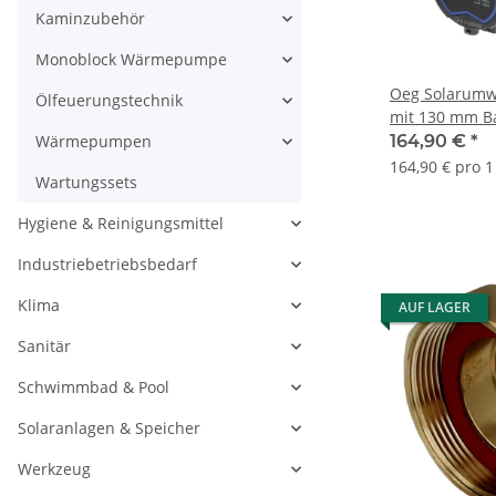
Kaminzubehör
Monoblock Wärmepumpe
Oeg Solarum
Ölfeuerungstechnik
mit 130 mm B
Ansteuerung
Wärmepumpen
164,90 €
*
164,90 € pro 1
Wartungssets
Hygiene & Reinigungsmittel
Industriebetriebsbedarf
Klima
AUF LAGER
Sanitär
Schwimmbad & Pool
Solaranlagen & Speicher
Werkzeug