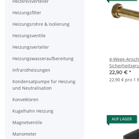
Heizkreisverteiler
Heizungsfilter
Heizungsrohre & Isolierung
Heizungsventile
Heizungsverteiler
Heizungswasseraufbereitung
4-Wege-Ansch
Sicherheitsgr
Infrarotheizungen
Solarstation 3/
22,90 €
*
AG, 3/4" ÜWM
22,90 € pro 1 
Kondensatpumpe für Heizung
und Neutralisation
Konvektoren
Kugelhahn Heizung
AUF LAGER
Magnetventile
Manometer