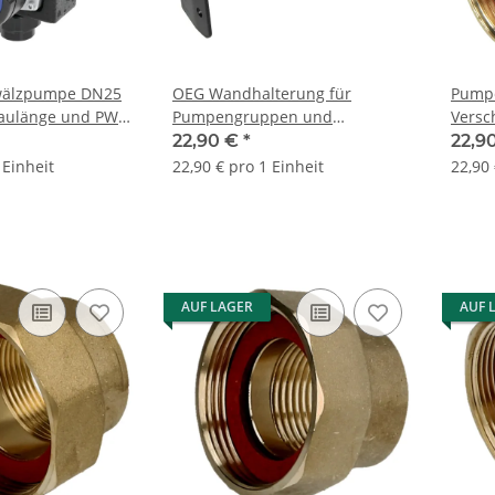
wälzpumpe DN25
OEG Wandhalterung für
Pumpe
aulänge und PWM
Pumpengruppen und
Versc
Solarstationen Breite 260mm
abspe
22,90 €
*
22,9
xTiefe 65mm
 Einheit
22,90 € pro 1 Einheit
22,90 
AUF LAGER
AUF 