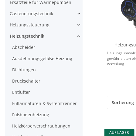
Ersatzteile für Wärmepumpen
Gasfeuerungstechnik
Heizungssteuerung
Heizungstechnik
Heizungs
Abscheider
Heizungsumwäl
Ausdehnungsgefäße Heizung
gewährleisten ei
Verteilung...
Dichtungen
Druckschalter
Entlüfter
Sortierung
Füllarmaturen & Systemtrenner
Fußbodenheizung
Heizkörperverschraubungen
AUF LAGER