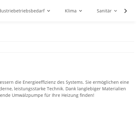
dustriebetriebsbedarf
Klima
Sanitär
Sc
sern die Energieeffizienz des Systems. Sie ermöglichen eine
ne, leistungsstarke Technik. Dank langlebiger Materialien
assende Umwälzpumpe für Ihre Heizung finden!