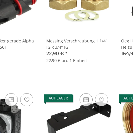
ker gerade Alpha
Messing Verschraubung 1 1/4"
Oeg H
4561
IG x 3/4" IG
Heiz
180m
22,90 €
*
164,
Förde
22,90 € pro 1 Einheit
AUF LAGER
AUF 