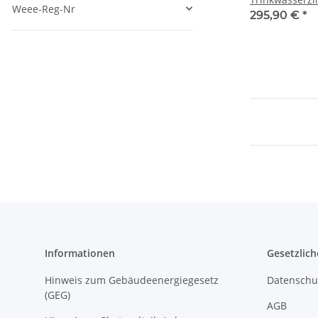
Weee-Reg-Nr
1" 138 mm 41
295,90 €
*
Informationen
Gesetzlich
Hinweis zum Gebäudeenergiegesetz
Datenschu
(GEG)
AGB