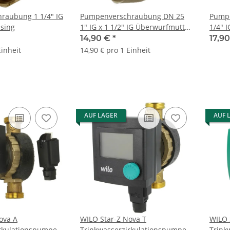
raubung 1 1/4" IG
Pumpenverschraubung DN 25
Pumpe
sing
1" IG x 1 1/2" IG Überwurfmutter
1/4" 
Messing
Messi
14,90 €
*
17,9
Einheit
14,90 € pro 1 Einheit
AUF LAGER
AUF 
ova A
WILO Star-Z Nova T
WILO 
irkulationspumpe
Trinkwasserzirkulationspumpe
Trink