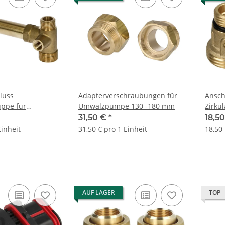
luss
Adapterverschraubungen für
Ansch
uppe für
Umwälzpumpe 130 -180 mm
Zirku
8" IG, 1/2" AG, 3/4"
AG me
31,50 €
*
18,5
Einheit
31,50 € pro 1 Einheit
18,50 
AUF LAGER
TOP