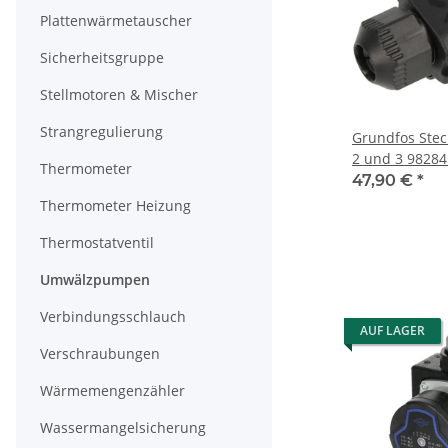
Plattenwärmetauscher
Sicherheitsgruppe
Stellmotoren & Mischer
Strangregulierung
Grundfos Stec
2 und 3 9828
Thermometer
47,90 €
*
Thermometer Heizung
Thermostatventil
Umwälzpumpen
Verbindungsschlauch
AUF LAGER
Verschraubungen
Wärmemengenzähler
Wassermangelsicherung