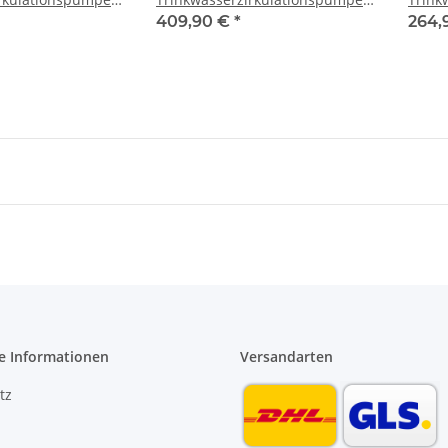
32751
1" 138 mm 4222640
1/2" 
409,90 €
*
264,
e Informationen
Versandarten
tz