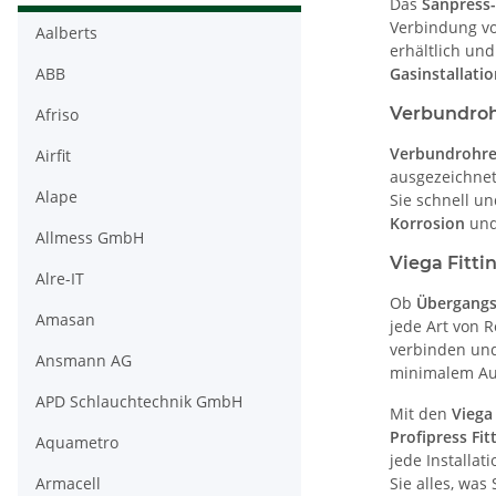
Das
Sanpress
Verbindung v
Aalberts
erhältlich un
ABB
Gasinstallati
Verbundrohr
Afriso
Verbundrohr
Airfit
ausgezeichnet
Alape
Sie schnell u
Korrosion
und
Allmess GmbH
Viega Fitti
Alre-IT
Ob
Übergang
Amasan
jede Art von R
verbinden und
Ansmann AG
minimalem Au
APD Schlauchtechnik GmbH
Mit den
Viega
Profipress Fit
Aquametro
jede Installat
Armacell
Sie alles, was