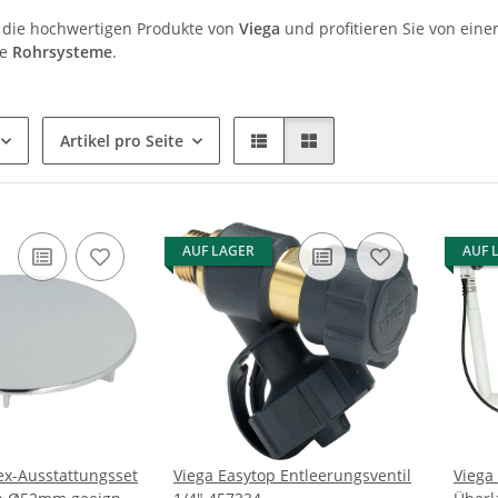
 die hochwertigen Produkte von
Viega
und profitieren Sie von eine
re
Rohrsysteme
.
Artikel pro Seite
AUF LAGER
AUF 
x-Ausstattungsset
Viega Easytop Entleerungsventil
Viega