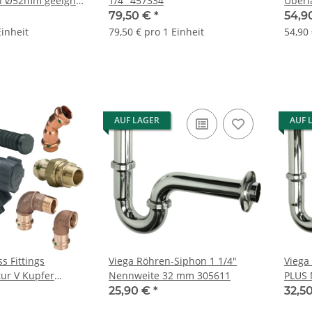
on Ø52mm geeignet
1/4" 457334
Überl
 6928.0
Funkt
79,50 €
*
54,9
Einheit
79,50 € pro 1 Einheit
54,90 
AUF LAGER
AUF 
s Fittings
Viega Röhren-Siphon 1 1/4"
Viega
Kupfer
Nennweite 32 mm 305611
PLUS 
n Winkel DVGW
25,90 €
*
32,5