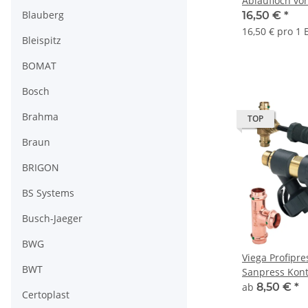
Ablaufloch v
Blauberg
chrom Modell
16,50 €
*
16,50 € pro 1 
Bleispitz
BOMAT
Bosch
Brahma
TOP
Braun
BRIGON
BS Systems
Busch-Jaeger
BWG
Viega Profipres
BWT
Sanpress Kontur V 
Fittings Boge
ab
8,50 €
*
Certoplast