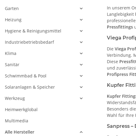
In unserem O
Garten
Langlebigkeit 
Heizung
professionelle
Pressfittings
u
Hygiene & Reinigungsmittel
Viega Profi
Industriebetriebsbedarf
Die
Viega Prof
Klima
Verbindung. 
Diese
Pressfit
Sanitär
und zuverlässi
Profipress Fit
Schwimmbad & Pool
Kupfer Fitt
Solaranlagen & Speicher
Kupfer Fitting
Werkzeug
Widerstandsfä
Besonders di
Heimwerkglobal
Wahl für Ihre
Multimedia
Sanpress – 
Alle Hersteller