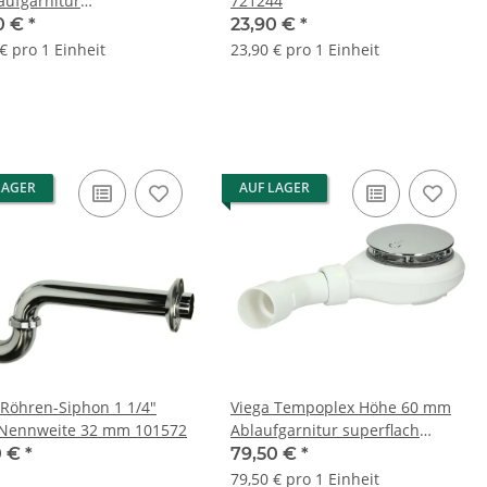
aufgarnitur
721244
ionseinheit 103071
0 €
*
23,90 €
*
€ pro 1 Einheit
23,90 € pro 1 Einheit
LAGER
AUF LAGER
 Röhren-Siphon 1 1/4"
Viega Tempoplex Höhe 60 mm
Nennweite 32 mm 101572
Ablaufgarnitur superflach
Duschwanne Ø 90 mm Modell
0 €
*
79,50 €
*
6963 634100
79,50 € pro 1 Einheit