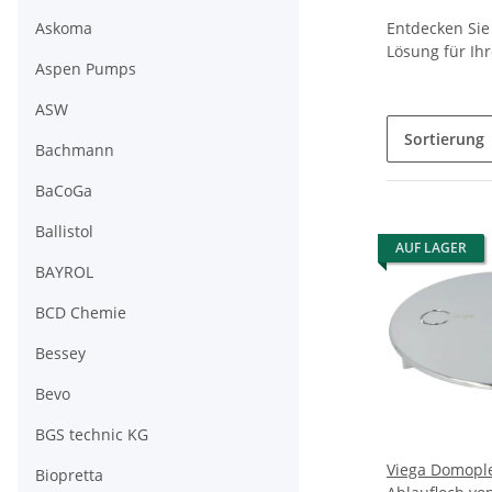
Askoma
Entdecken Sie
Lösung für Ih
Aspen Pumps
ASW
Sortierung
Bachmann
BaCoGa
Ballistol
AUF LAGER
BAYROL
BCD Chemie
Bessey
Bevo
BGS technic KG
Viega Domople
Biopretta