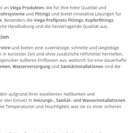
hl an
Viega Produkten
, die für ihre hohe Qualität und
Rohrsysteme
und
Fittings
und bietet innovative Lösungen für
k
. Besonders die
Viega Profipress Fittings
,
Kupferfittings
,
ache Handhabung und die hervorragende Qualität aus.
tion
rohre
und bieten eine zuverlässige, schnelle und langlebige
in kürzester Zeit und ohne zusätzliche Hilfsmittel herstellen.
egenüber äußeren Einflüssen aus, wodurch Sie eine dauerhafte
temen
,
Wasserversorgung
und
Sanitärinstallationen
sind die
rden aufgrund ihrer exzellenten Haltbarkeit und
ür den Einsatz in
Heizungs-, Sanitär- und Wasserinstallationen
.
me Temperaturen und Feuchtigkeit, was sie zu einer sicheren