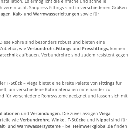
nstallation. Es ermöglicht die einfache und schnelle
h vereinfacht. Sanpress Fittings sind in verschiedenen Größen
lagen
,
Kalt- und Warmwasserleitungen
sowie für
. Diese Rohre sind besonders robust und bieten eine
 Zubehör, wie
Verbundrohr-Fittings
und
Pressfittings
, können
atechnik
aufbauen. Verbundrohre sind zudem resistent gegen
der
T-Stück
– Viega bietet eine breite Palette von
Fittings
für
ckelt, um verschiedene Rohrmaterialien miteinander zu
nd für verschiedene Rohrsysteme geeignet und lassen sich mit
allationen
und
Verbindungen
. Die zuverlässigen
Viega
teile wie
Verbundrohre
,
Winkel
,
T-Stücke
und
Nippel
sind für
alt- und Warmwassersysteme
– bei
Heimwerkglobal.de
finden