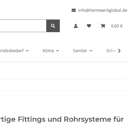
l
info@heimwerkglobal.de
0,00 €
triebsbedarf
Klima
Sanitär
Schwimmbad
rtige Fittings und Rohrsysteme für