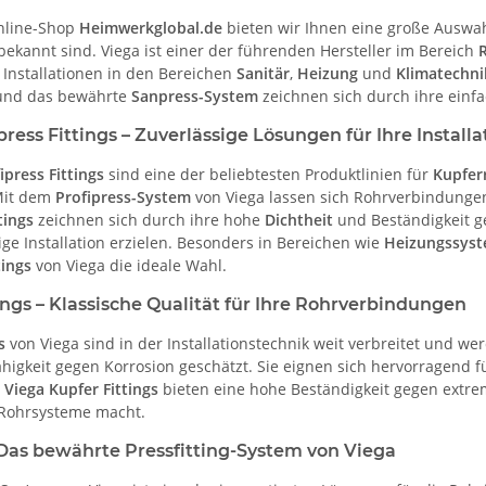
nline-Shop
Heimwerkglobal.de
bieten wir Ihnen eine große Auswa
bekannt sind. Viega ist einer der führenden Hersteller im Bereich
 Installationen in den Bereichen
Sanitär
,
Heizung
und
Klimatechni
nd das bewährte
Sanpress-System
zeichnen sich durch ihre einf
press Fittings – Zuverlässige Lösungen für Ihre Installa
ipress Fittings
sind eine der beliebtesten Produktlinien für
Kupfer
Mit dem
Profipress-System
von Viega lassen sich Rohrverbindungen 
tings
zeichnen sich durch ihre hohe
Dichtheit
und Beständigkeit g
ge Installation erzielen. Besonders in Bereichen wie
Heizungssys
tings
von Viega die ideale Wahl.
ings – Klassische Qualität für Ihre Rohrverbindungen
s
von Viega sind in der Installationstechnik weit verbreitet und we
higkeit gegen Korrosion geschätzt. Sie eignen sich hervorragend f
e
Viega Kupfer Fittings
bieten eine hohe Beständigkeit gegen extre
 Rohrsysteme macht.
Das bewährte Pressfitting-System von Viega