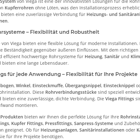
-System
von Viega ist eine der innovativsten Lösungen für die Rohri
on
Kupferrohren
ohne Löten, was den Installationsprozess erheblic
d bieten eine zuverlässige Verbindung für
Heizungs- und Sanitäran
onen
.
systeme – Flexibilität und Robustheit
e
von Viega bieten eine flexible Lösung für moderne Installationen
e Beständigkeit gegenüber äußeren Einflüssen. Mit dem richtigen
nd effizient hochwertige Rohrsysteme für
Heizung
,
Sanitär
und
Klim
 bieten eine lange Lebensdauer.
ngs für jede Anwendung – Flexibilität für Ihre Projekte
sbogen
,
Winkel
,
Einsteckmuffe
,
Übergangsnippel
,
Einstecknippel
o
ohrinstallation. Diese
Rohrverbindungsstücke
sind speziell entwi
 bieten eine zuverlässige, dichte Verbindung. Die
Viega Fittings
si
fwand montieren.
 Produkten
bieten wir Ihnen die perfekte Lösung für Ihre
Rohrinst
tings
,
Kupfer Fittings
,
Pressfittings
,
Sanpress-Systeme
und Zubehör
ion geeignet. Ob für
Heizungsanlagen
,
Sanitärinstallationen
oder
K
 Sie für Ihre Projekte benötigen.