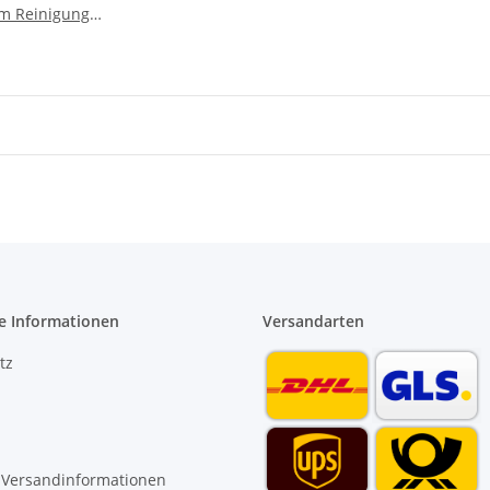
m Reinigung
it Handgriff
e Informationen
Versandarten
tz
 Versandinformationen