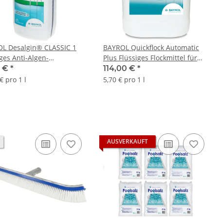
L Desalgin® CLASSIC 1
BAYROL Quickflock Automatic
ges Anti-Algen-
Plus Flüssiges Flockmittel für
ntrat1 L
Filteranlagen 20 L
0 €
*
114,00 €
*
€ pro 1 l
5,70 € pro 1 l
AUSVERKAUFT