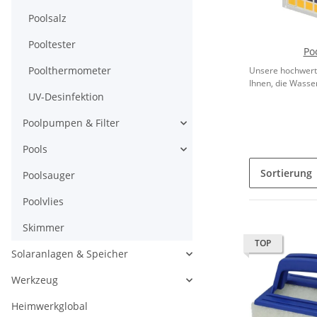
Poolsalz
Pooltester
Po
Poolthermometer
Unsere hochwerti
Ihnen, die Wasser
UV-Desinfektion
Poolpumpen & Filter
Pools
Sortierung
Poolsauger
Poolvlies
Skimmer
TOP
Solaranlagen & Speicher
Werkzeug
Heimwerkglobal