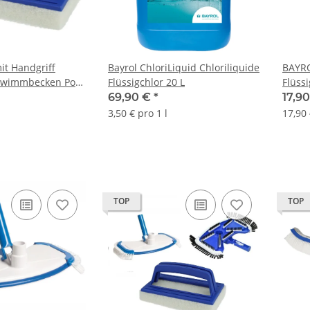
it Handgriff
Bayrol ChloriLiquid Chloriliquide
BAYRO
chwimmbecken Pool
Flüssigchlor 20 L
Flüssi
Konze
69,90 €
*
17,9
3,50 € pro 1 l
17,90 
TOP
TOP