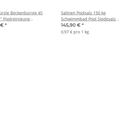
ürste Beckenbürste 45
Salinen Poolsalz 150 kg
" Poolreinigung
Schwimmbad Pool Siedesalz
mmbecken Reinigungs
Salz Wasser
1 €
*
145,90 €
*
e
0,97 € pro 1 kg