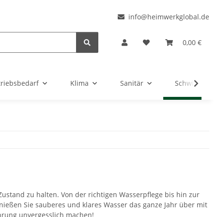
l
info@heimwerkglobal.de
0,00 €
triebsbedarf
Klima
Sanitär
Schwimmbad
ustand zu halten. Von der richtigen Wasserpflege bis hin zur
Genießen Sie sauberes und klares Wasser das ganze Jahr über mit
ahrung unvergesslich machen!