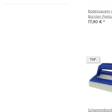
Bodensauger m
Bürsten Pools
Bodensaugerb
17,90 €
*
TOP
Schwimmbeck