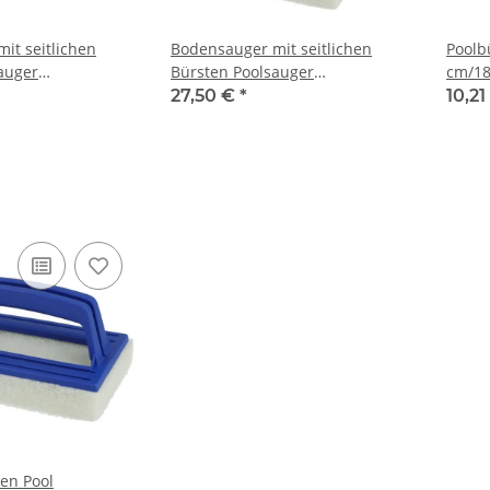
it seitlichen
Bodensauger mit seitlichen
Poolb
auger
Bürsten Poolsauger
cm/18
ürste
Bodensaugerbürste mit
Schwi
27,50 €
*
10,2
Algenbürste
Bürst
en Pool