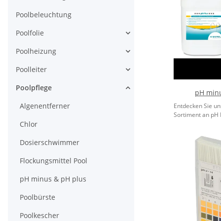
Poolbeleuchtung
Poolfolie
Poolheizung
Poolleiter
Poolpflege
pH minu
Algenentferner
Entdecken Sie un
Sortiment an pH 
Chlor
Dosierschwimmer
Flockungsmittel Pool
pH minus & pH plus
Poolbürste
Poolkescher