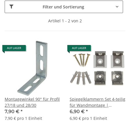
Filter und Sortierung
Artikel 1 - 2 von 2
AUF LAGER
AUF LAGER
Montagewinkel 90° für Profil
Spiegelklammern Set 4-teilig
27/18 und 28/30
für Wandmontage |
Edelstahl
7,90 €
*
6,90 €
*
7,90 € pro 1 Einheit
6,90 € pro 1 Einheit