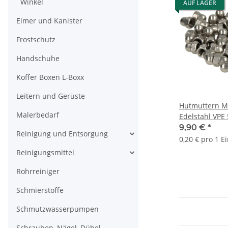
Winkel
AUF LAGER
Eimer und Kanister
Frostschutz
Handschuhe
Koffer Boxen L-Boxx
Leitern und Gerüste
Hutmuttern M
Malerbedarf
Edelstahl VPE 
9,90 €
*
Reinigung und Entsorgung
0,20 € pro 1 E
Reinigungsmittel
Rohrreiniger
Schmierstoffe
Schmutzwasserpumpen
Schrauben, Nägel, Dübel