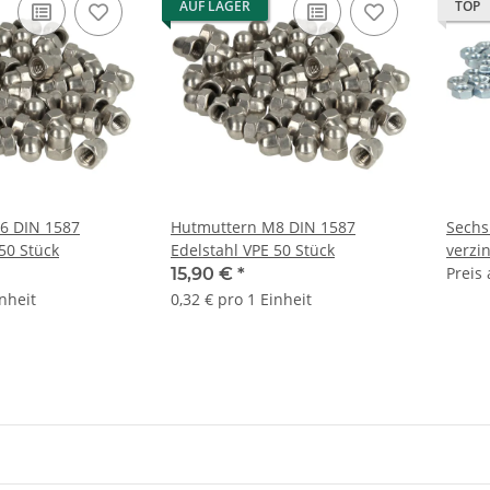
AUF LAGER
TOP
6 DIN 1587
Hutmuttern M8 DIN 1587
Sechs
50 Stück
Edelstahl VPE 50 Stück
verzi
M8 M
Preis
15,90 €
*
100St
inheit
0,32 € pro 1 Einheit