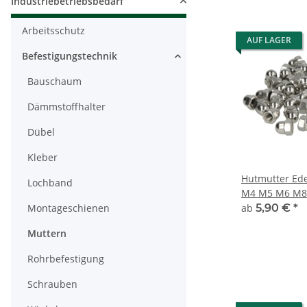
Industriebetriebsbedarf
Arbeitsschutz
AUF LAGER
Befestigungstechnik
Bauschaum
Dämmstoffhalter
Dübel
Kleber
Hutmutter Edel
Lochband
M4 M5 M6 M8
Hutmuttern A
Montageschienen
ab
5,90 €
*
Muttern
Rohrbefestigung
Schrauben