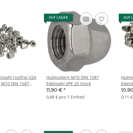
AUF LAGER
AUF 
stahl rostfrei V2A
Hutmuttern M10 DIN 1587
Hutmu
 M10 DIN 1587
Edelstahl VPE 25 Stück
Edels
2
11,90 €
*
10,9
0,48 € pro 1 Einheit
0,11 €