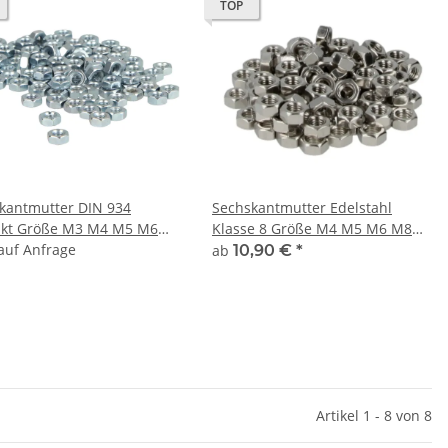
TOP
kantmutter DIN 934
Sechskantmutter Edelstahl
nkt Größe M3 M4 M5 M6
Klasse 8 Größe M4 M5 M6 M8
10 M12 M14 M16 M20
 auf Anfrage
M10 M12 100Stk
ab
10,90 €
*
k
Artikel 1 - 8 von 8