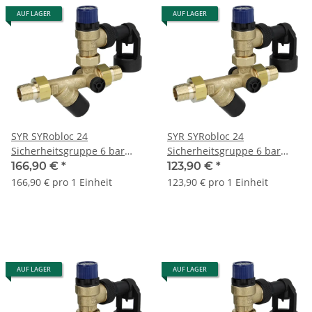
AUF LAGER
AUF LAGER
SYR SYRobloc 24
SYR SYRobloc 24
Sicherheitsgruppe 6 bar
Sicherheitsgruppe 6 bar
1/2" AG | 3/4" AG
1/2" AG 0024.15.000
166,90 €
*
123,90 €
*
0024.15.009
166,90 € pro 1 Einheit
123,90 € pro 1 Einheit
AUF LAGER
AUF LAGER