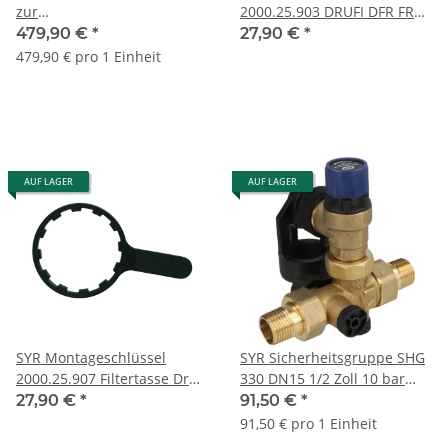
zur
2000.25.903 DRUFI DFR FR
Heizungswasseraufbereitung
bis Baujahr 04/2011 und
479,90 €
*
27,90 €
*
320000040
HWS
479,90 € pro 1 Einheit
AUF LAGER
AUF LAGER
SYR Montageschlüssel
SYR Sicherheitsgruppe SHG
2000.25.907 Filtertasse Drufi
330 DN15 1/2 Zoll 10 bar
Plus DFR FR DFF FF ab
0330.15.102
27,90 €
*
91,50 €
*
05/2011
91,50 € pro 1 Einheit