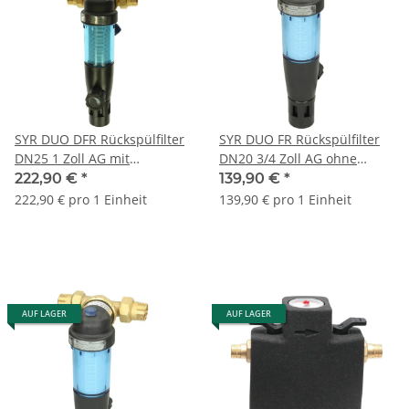
SYR DUO DFR Rückspülfilter
SYR DUO FR Rückspülfilter
DN25 1 Zoll AG mit
DN20 3/4 Zoll AG ohne
Druckminderer 231425000
Druckminderer 231420001
222,90 €
*
139,90 €
*
222,90 € pro 1 Einheit
139,90 € pro 1 Einheit
AUF LAGER
AUF LAGER