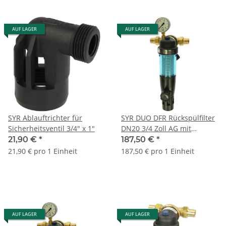
AUF LAGER
AUF LAGER
SYR Ablauftrichter für
SYR DUO DFR Rückspülfilter
Sicherheitsventil 3/4" x 1"
DN20 3/4 Zoll AG mit
Druckminderer 231420000
21,90 €
*
187,50 €
*
21,90 € pro 1 Einheit
187,50 € pro 1 Einheit
AUF LAGER
AUF LAGER