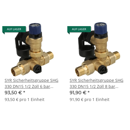
AUF LAGER
AUF LAGER
SYR Sicherheitsgruppe SHG
SYR Sicherheitsgruppe SHG
330 DN15 1/2 Zoll 6 bar
330 DN15 1/2 Zoll 8 bar
0330.15.100
0330.15.101
93,50 €
*
91,90 €
*
93,50 € pro 1 Einheit
91,90 € pro 1 Einheit