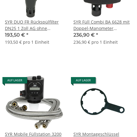
SYR DUO FR Rückspülfilter
SYR Füll Combi BA 6628 mit
DN25 1 Zoll AG ohne
Doppel-Manometer
Druckminderer 231425001
6628.20.008
193,50 €
*
236,90 €
*
193,50 € pro 1 Einheit
236,90 € pro 1 Einheit
AUF LAGER
AUF LAGER
SYR Mobile Füllstation 3200
SYR Montageschlüssel