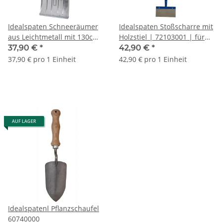
Idealspaten Schneeräumer
Idealspaten Stoßscharre mit
aus Leichtmetall mit 130cm
Holzstiel | 72103001 | für
Hartholzstiel 40240001
Grobschmutz & Baustelle
37,90 €
*
42,90 €
*
37,90 € pro 1 Einheit
42,90 € pro 1 Einheit
AUF LAGER
Idealspatenl Pflanzschaufel
60740000