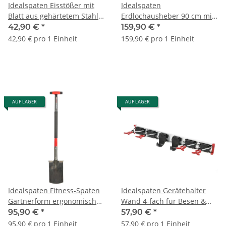
Idealspaten Eisstößer mit
Idealspaten
Blatt aus gehärtetem Stahl
Erdlochausheber 90 cm mit
40110201
Eschestiel | Jumbo |
42,90 €
*
159,90 €
*
64070100
42,90 € pro 1 Einheit
159,90 € pro 1 Einheit
AUF LAGER
AUF LAGER
Idealspaten Fitness-Spaten
Idealspaten Gerätehalter
Gärtnerform ergonomisch
Wand 4-fach für Besen &
24019000
Gartenwerkzeug | 60350800
95,90 €
*
57,90 €
*
95,90 € pro 1 Einheit
57,90 € pro 1 Einheit