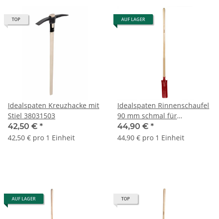
TOP
AUF LAGER
Idealspaten Kreuzhacke mit
Idealspaten Rinnenschaufel
Stiel 38031503
90 mm schmal für
Grabarbeiten | 04130102
42,50 €
*
44,90 €
*
42,50 € pro 1 Einheit
44,90 € pro 1 Einheit
AUF LAGER
TOP