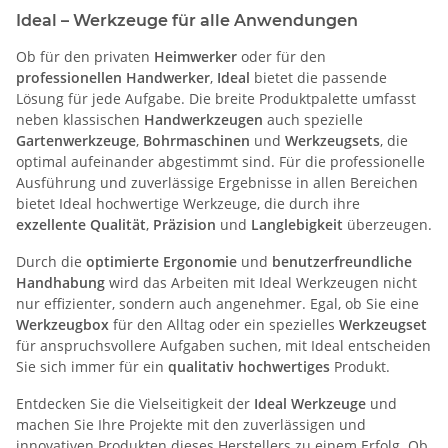
Ideal – Werkzeuge für alle Anwendungen
Ob für den privaten
Heimwerker
oder für den
professionellen Handwerker
,
Ideal
bietet die passende
Lösung für jede Aufgabe. Die breite Produktpalette umfasst
neben klassischen
Handwerkzeugen
auch spezielle
Gartenwerkzeuge
,
Bohrmaschinen
und
Werkzeugsets
, die
optimal aufeinander abgestimmt sind. Für die professionelle
Ausführung und zuverlässige Ergebnisse in allen Bereichen
bietet Ideal hochwertige Werkzeuge, die durch ihre
exzellente Qualität
,
Präzision
und
Langlebigkeit
überzeugen.
Durch die
optimierte Ergonomie
und
benutzerfreundliche
Handhabung
wird das Arbeiten mit Ideal Werkzeugen nicht
nur effizienter, sondern auch angenehmer. Egal, ob Sie eine
Werkzeugbox
für den Alltag oder ein spezielles
Werkzeugset
für anspruchsvollere Aufgaben suchen, mit Ideal entscheiden
Sie sich immer für ein
qualitativ hochwertiges
Produkt.
Entdecken Sie die Vielseitigkeit der
Ideal Werkzeuge
und
machen Sie Ihre Projekte mit den zuverlässigen und
innovativen Produkten dieses Herstellers zu einem Erfolg. Ob