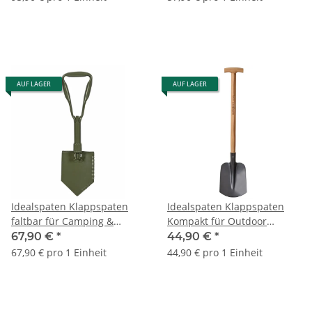
AUF LAGER
AUF LAGER
Idealspaten Klappspaten
Idealspaten Klappspaten
faltbar für Camping &
Kompakt für Outdoor
Outdoor | 60020001
02060195
67,90 €
*
44,90 €
*
67,90 € pro 1 Einheit
44,90 € pro 1 Einheit