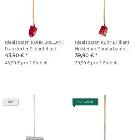
Idealspaten RUHR-BRILLANT
Idealspaten Ruhr-Brilliant
Frankfurter Schaufel mit
Holsteiner-Sandschaufel mit
angespitzter Kante
gerader Kante 04040322
43,90 €
*
39,90 €
*
04010502
43,90 € pro 1 Einheit
39,90 € pro 1 Einheit
TOP
AUF LAGER