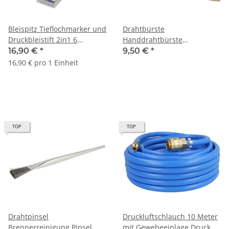
Bleispitz Tieflochmarker und
Drahtbürste
Druckbleistift 2in1 6
Handdrahtbürste
Stk.Ersatzmine Graphit
Messingbürste 3 reihige
16,90 €
*
9,50 €
*
16,90 € pro 1 Einheit
TOP
TOP
Drahtpinsel
Druckluftschlauch 10 Meter
Brennerreinigung Pinsel
mit Gewebeeinlage Druck 20