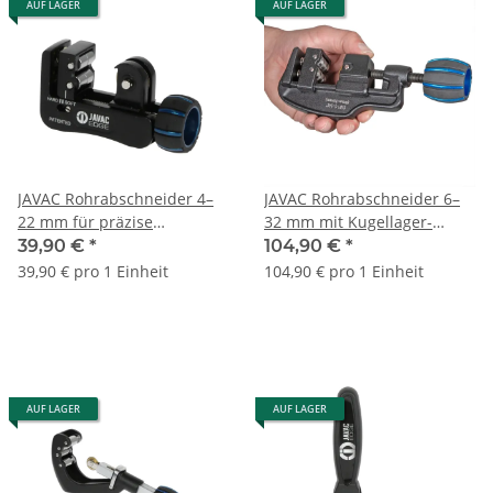
AUF LAGER
AUF LAGER
JAVAC Rohrabschneider 4–
JAVAC Rohrabschneider 6–
22 mm für präzise
32 mm mit Kugellager-
Rohrzuschnitte
Schneidrad
39,90 €
*
104,90 €
*
39,90 € pro 1 Einheit
104,90 € pro 1 Einheit
AUF LAGER
AUF LAGER