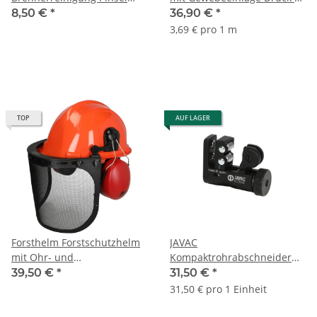
Stauscheibenpinsel
Bar TÜV-geprüft
8,50 €
*
36,90 €
*
Stahldrahtpinsel
3,69 € pro 1 m
TOP
AUF LAGER
Forsthelm Forstschutzhelm
JAVAC
mit Ohr- und
Kompaktrohrabschneider
Gesichtsschutz orange DIN
für Rohre 3 bis 16 mm
39,50 €
*
31,50 €
*
352-3 EN 397
31,50 € pro 1 Einheit