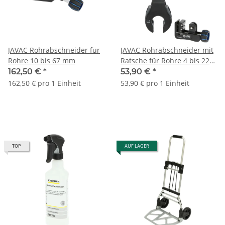
JAVAC Rohrabschneider für
JAVAC Rohrabschneider mit
Rohre 10 bis 67 mm
Ratsche für Rohre 4 bis 22
mm
162,50 €
*
53,90 €
*
162,50 € pro 1 Einheit
53,90 € pro 1 Einheit
TOP
AUF LAGER