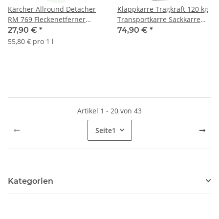
Kärcher Allround Detacher
Klappkarre Tragkraft 120 kg
RM 769 Fleckenetferner
Transportkarre Sackkarre
500ml
Paketkarre
27,90 €
*
74,90 €
*
55,80 € pro 1 l
Artikel 1 - 20 von 43
Seite
1
Kategorien