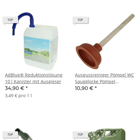
TOP
TOP
AdBlue® Reduktionslösung
Ausgussreiniger Pömpel WC
10 l Kanister mit Ausgieser
Saugglocke Pömpel
Abflußreiniger Ø 111 mm
34,90 €
*
10,90 €
*
mit Holzstiel
3,49 € pro 1 l
TOP
TOP