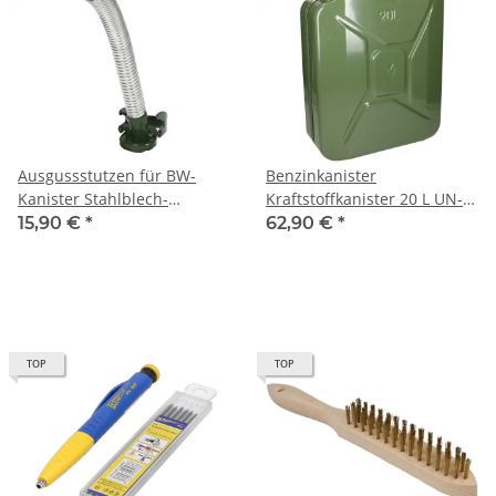
Ausgussstutzen für BW-
Benzinkanister
Kanister Stahlblech-
Kraftstoffkanister 20 L UN-
Benzinkanister
Zulassung für Gefahrgüter
15,90 €
*
62,90 €
*
nach GGSV
TOP
TOP