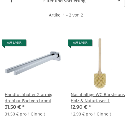
Filter und Sortierung
Artikel 1 - 2 von 2
AUF LAGER
AUF LAGER
Handtuchhalter 2-armig
Nachhaltige WC-Bürste aus
drehbar Bad verchromt
Holz & Naturfaser |
Wandmontage
Buchenholz
31,50 €
*
12,90 €
*
31,50 € pro 1 Einheit
12,90 € pro 1 Einheit