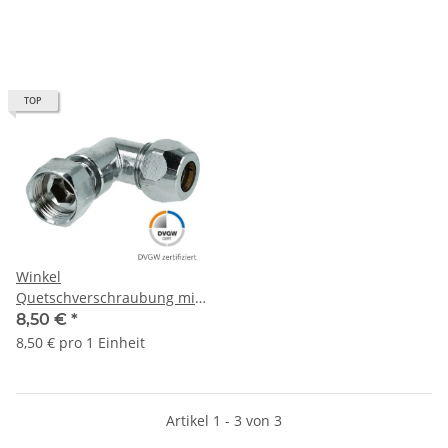
TOP
Winkel
Quetschverschraubung mit
ÜWM 3/8" x 10 mm
8,50 €
*
verchromt DVGW zertifiziert
8,50 € pro 1 Einheit
Artikel 1 - 3 von 3