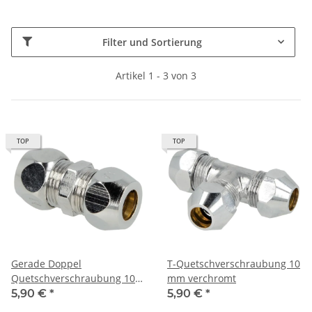
Filter und Sortierung
Artikel 1 - 3 von 3
TOP
TOP
Gerade Doppel
T-Quetschverschraubung 10
Quetschverschraubung 10 x
mm verchromt
10 mm verchromt
5,90 €
*
5,90 €
*