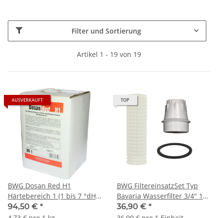
Filter und Sortierung
Artikel 1 - 19 von 19
AUSVERKAUFT
TOP
BWG Dosan Red H1
BWG FiltereinsatzSet Typ
Härtebereich 1 (1 bis 7 °dH)
Bavaria Wasserfilter 3/4" 1
Wasserchemie
1/4" 90 µm Adapter
94,50 €
*
36,90 €
*
Dichtung
4,73 € pro 1 kg
36,90 € pro 1 Einheit