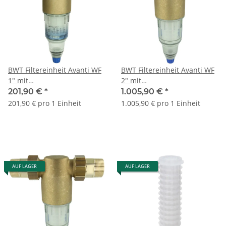
BWT Filtereinheit Avanti WF
BWT Filtereinheit Avanti WF
1" mit
2" mit
Anschlussverschraubungen
Anschlussverschraubungen
201,90 €
*
1.005,90 €
*
DN25 50063
DN50 10200
201,90 € pro 1 Einheit
1.005,90 € pro 1 Einheit
AUF LAGER
AUF LAGER