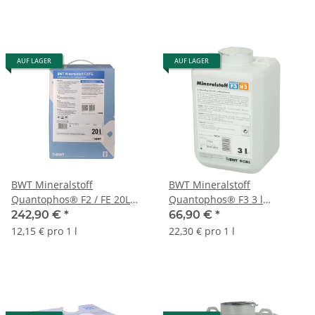
AUF LAGER
AUF LAGER
BWT Mineralstoff
BWT Mineralstoff
Quantophos® F2 / FE 20L
Quantophos® F3 3 l
18031
Kanister 18024E
242,90 €
*
66,90 €
*
12,15 € pro 1 l
22,30 € pro 1 l