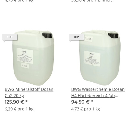
TOP
TOP
BWG Mineralstoff Dosan
BWG Wasserchemie Dosan
Cu2 20 kg
H4 Härtebereich 4 (ab
21°dH) 20 kg
125,90 €
*
94,50 €
*
6,29 € pro 1 kg
4,73 € pro 1 kg