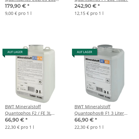
18032
179,90 €
*
242,90 €
*
9,00 € pro 1 l
12,15 € pro 1 l
AUF LAGER
AUF LAGER
BWT Mineralstoff
BWT Mineralstoff
Quantophos F2 / FE 3L
Quantophos® F1 3 Liter
18026E
Kanister 18022E
66,90 €
*
66,90 €
*
22,30 € pro 1 l
22,30 € pro 1 l