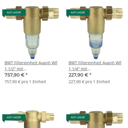
AUF LAGER
AUF LAGER
BWT Filtereinheit Avanti WF
BWT Filtereinheit Avanti WF
1 1/2" mit
1 1/4" mit
Anschlussverschraubungen
Anschlussverschraubungen
757,90 €
*
227,90 €
*
DN40 10199
DN32 50064
757,90 € pro 1 Einheit
227,90 € pro 1 Einheit
AUF LAGER
AUF LAGER