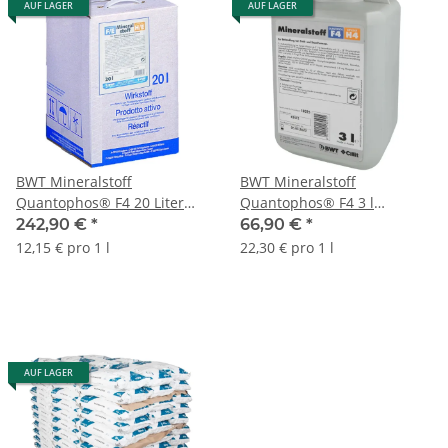
AUF LAGER
AUF LAGER
BWT Mineralstoff
BWT Mineralstoff
Quantophos® F4 20 Liter
Quantophos® F4 3 l
18030
Kanister 18025E
242,90 €
*
66,90 €
*
12,15 € pro 1 l
22,30 € pro 1 l
AUF LAGER