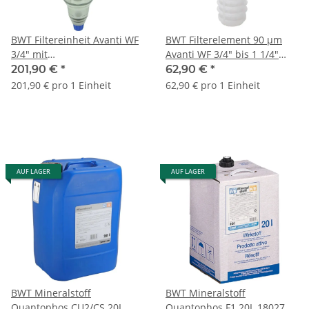
BWT Filtereinheit Avanti WF
BWT Filterelement 90 µm
3/4" mit
Avanti WF 3/4" bis 1 1/4"
Anschlussverschraubungen
10932E
201,90 €
*
62,90 €
*
DN20 50062
201,90 € pro 1 Einheit
62,90 € pro 1 Einheit
AUF LAGER
AUF LAGER
BWT Mineralstoff
BWT Mineralstoff
Quantophos CU2/CS 20L
Quantophos F1 20L 18027