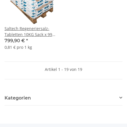
Saltech Regeneriersalz-
Tabletten 10KG Sack x 99
Palette
799,90 €
*
0,81 € pro 1 kg
Artikel 1 - 19 von 19
Kategorien