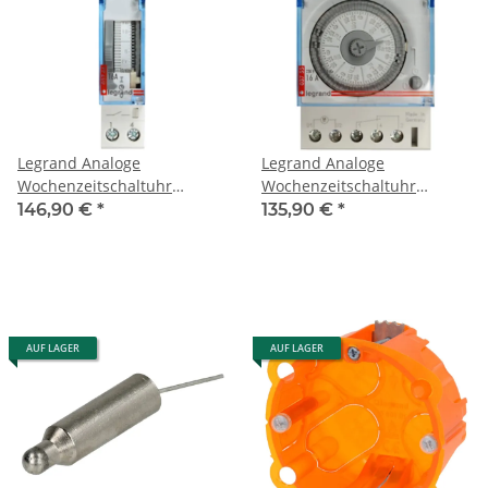
Legrand Analoge
Legrand Analoge
Wochenzeitschaltuhr
Wochenzeitschaltuhr
MicroRex QW11 1 Kanal
MicroRex QW31 1 Kanal
146,90 €
*
135,90 €
*
412794
412795
AUF LAGER
AUF LAGER