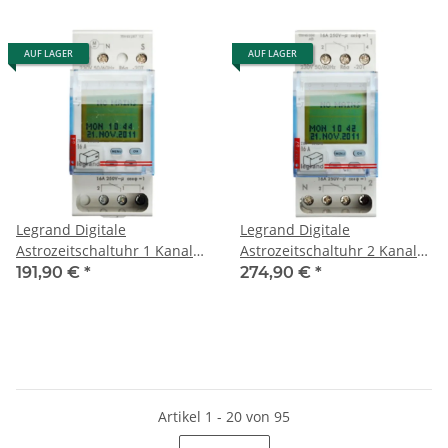
AUF LAGER
AUF LAGER
Legrand Digitale
Legrand Digitale
Astrozeitschaltuhr 1 Kanal
Astrozeitschaltuhr 2 Kanal
412654
412657
191,90 €
*
274,90 €
*
Artikel 1 - 20 von 95