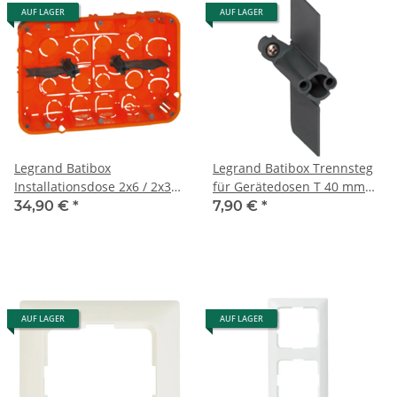
AUF LAGER
AUF LAGER
Legrand Batibox
Legrand Batibox Trennsteg
Installationsdose 2x6 / 2x3x2
für Gerätedosen T 40 mm
/ 2x8 Module 080126
80071
34,90 €
*
7,90 €
*
AUF LAGER
AUF LAGER