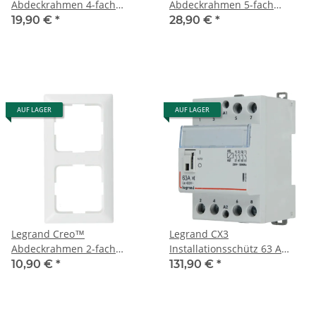
Abdeckrahmen 4-fach
Abdeckrahmen 5-fach
776204
776205
19,90 €
*
28,90 €
*
AUF LAGER
AUF LAGER
Legrand Creo™
Legrand CX3
Abdeckrahmen 2-fach
Installationsschütz 63 A
776202
brummfrei 412563
10,90 €
*
131,90 €
*