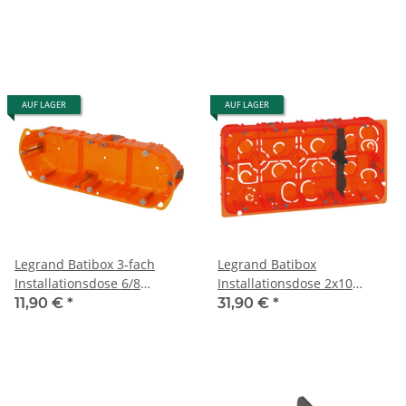
AUF LAGER
AUF LAGER
Legrand Batibox 3-fach
Legrand Batibox
Installationsdose 6/8
Installationsdose 2x10
Module 080103
Module 080128
11,90 €
*
31,90 €
*