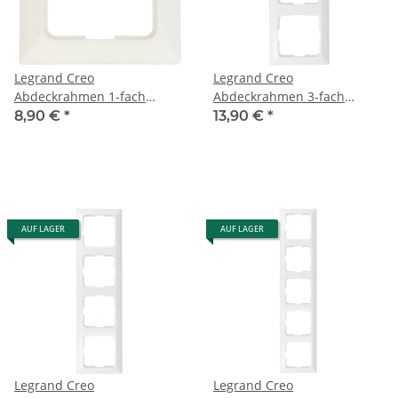
Legrand Creo
Legrand Creo
Abdeckrahmen 1-fach
Abdeckrahmen 3-fach
776201
776203
8,90 €
*
13,90 €
*
AUF LAGER
AUF LAGER
Legrand Creo
Legrand Creo