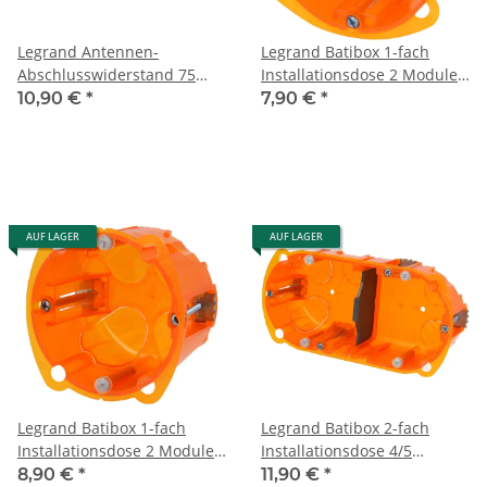
Legrand Antennen-
Legrand Batibox 1-fach
Abschlusswiderstand 75
Installationsdose 2 Module
Ohm 775987
080101
10,90 €
*
7,90 €
*
AUF LAGER
AUF LAGER
Legrand Batibox 1-fach
Legrand Batibox 2-fach
Installationsdose 2 Module
Installationsdose 4/5
080121
Module 080102
8,90 €
*
11,90 €
*