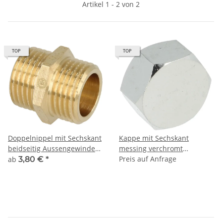
Artikel 1 - 2 von 2
TOP
TOP
Doppelnippel mit Sechskant
Kappe mit Sechskant
beidseitig Aussengewinde
messing verchromt
messing blank 1/8" bis 2"
Innengewinde für
Preis auf Anfrage
ab
3,80 €
*
Trinkwasser geeignet