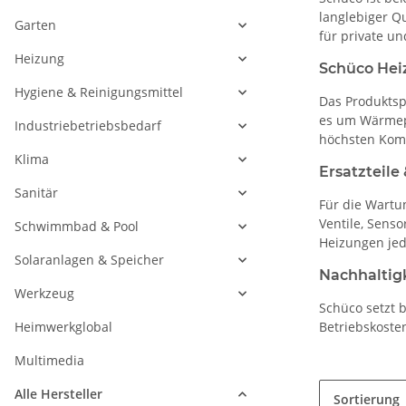
langlebiger Qu
Garten
für private u
Heizung
Schüco Hei
Hygiene & Reinigungsmittel
Das Produktsp
es um Wärmepu
Industriebetriebsbedarf
höchsten Komf
Klima
Ersatzteile
Sanitär
Für die Wartu
Ventile, Sens
Schwimmbad & Pool
Heizungen jede
Solaranlagen & Speicher
Nachhaltig
Werkzeug
Schüco setzt 
Heimwerkglobal
Betriebskoste
Multimedia
Alle Hersteller
Sortierung