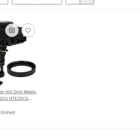
or mit Drei-Wege-
15CG HTE25CG
E25CG2 273334
 Einheit