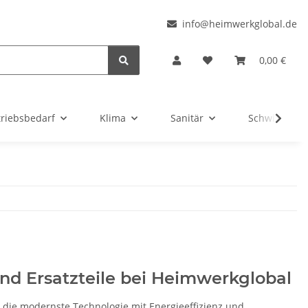
l
info@heimwerkglobal.de
0,00 €
triebsbedarf
Klima
Sanitär
Schwimmbad
nd Ersatzteile bei Heimwerkglobal
 die modernste Technologie mit Energieeffizienz und