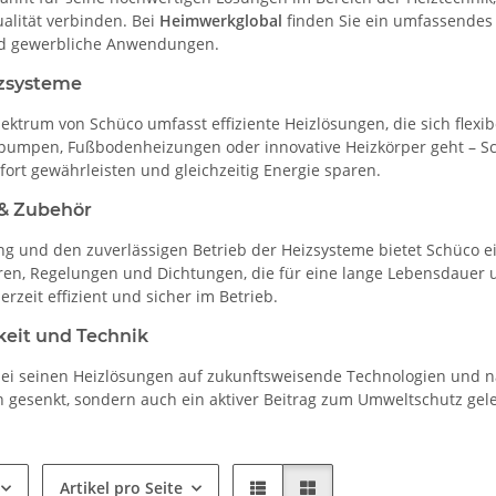
alität verbinden. Bei
Heimwerkglobal
finden Sie ein umfassendes
nd gewerbliche Anwendungen.
zsysteme
ektrum von Schüco umfasst effiziente Heizlösungen, die sich flexi
mpen, Fußbodenheizungen oder innovative Heizkörper geht – Schü
ort gewährleisten und gleichzeitig Energie sparen.
 & Zubehör
ng und den zuverlässigen Betrieb der Heizsysteme bietet Schüco ein
oren, Regelungen und Dichtungen, die für eine lange Lebensdauer 
rzeit effizient und sicher im Betrieb.
keit und Technik
bei seinen Heizlösungen auf zukunftsweisende Technologien und n
n gesenkt, sondern auch ein aktiver Beitrag zum Umweltschutz gele
Artikel pro Seite