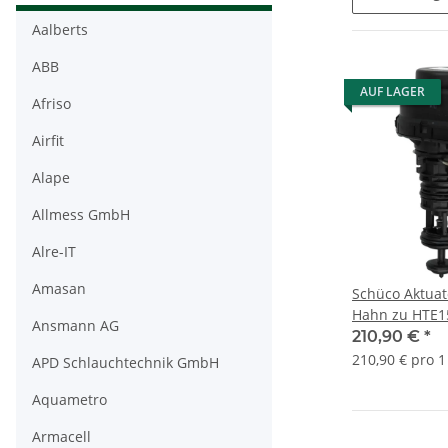
Aalberts
ABB
AUF LAGER
Afriso
Airfit
Alape
Allmess GmbH
Alre-IT
Amasan
Schüco Aktuat
Hahn zu HTE
Ansmann AG
HTE15CG2 HT
210,90 €
*
210,90 € pro 1
APD Schlauchtechnik GmbH
Aquametro
Armacell