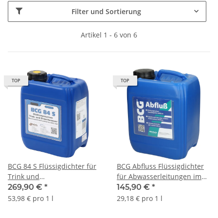
Filter und Sortierung
Artikel 1 - 6 von 6
TOP
TOP
BCG 84 S Flüssigdichter für
BCG Abfluss Flüssigdichter
Trink und
für Abwasserleitungen im
Brauchwasserleitungen bei
Innenbereich 5 Liter
269,90 €
*
145,90 €
*
Wasserverlust 5L
53,98 € pro 1 l
29,18 € pro 1 l