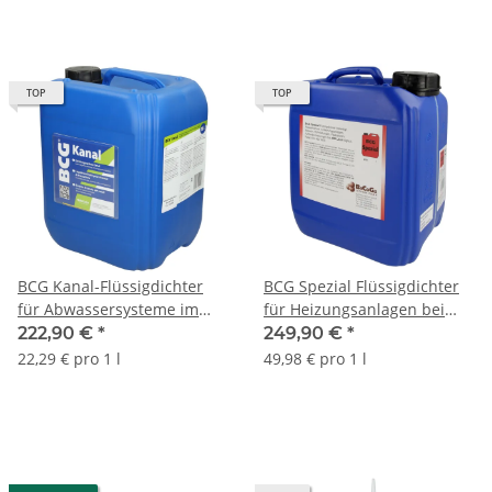
TOP
TOP
BCG Kanal-Flüssigdichter
BCG Spezial Flüssigdichter
für Abwassersysteme im
für Heizungsanlagen bei
Außenbereich 10 Liter
Wasserverlust bis 400 Liter
222,90 €
*
249,90 €
*
22,29 € pro 1 l
49,98 € pro 1 l