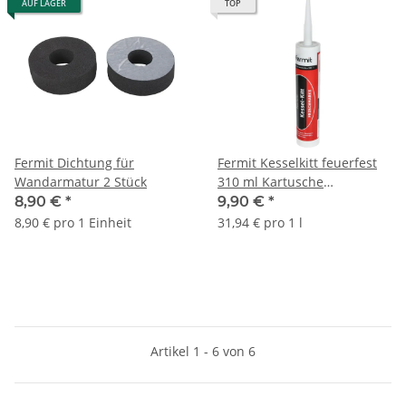
AUF LAGER
TOP
Fermit Dichtung für
Fermit Kesselkitt feuerfest
Wandarmatur 2 Stück
310 ml Kartusche
Dichtungskitt
8,90 €
*
9,90 €
*
8,90 € pro 1 Einheit
31,94 € pro 1 l
Artikel 1 - 6 von 6