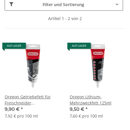
Filter und Sortierung
Artikel 1 - 2 von 2
AUF LAGER
AUF LAGER
Oregon Getriebefett für
Oregon Lithium-
Freischneider
Mehrzweckfett 125ml
Winkelgetriebe 125ml
9,90 €
*
9,50 €
*
7,92 € pro 100 ml
7,60 € pro 100 ml