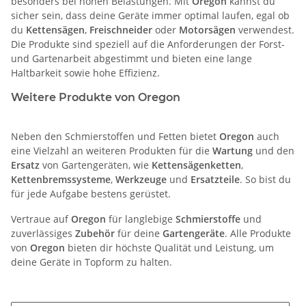
besonders bei hohen Belastungen. Mit
Oregon
kannst du
sicher sein, dass deine Geräte immer optimal laufen, egal ob
du
Kettensägen
,
Freischneider
oder
Motorsägen
verwendest.
Die Produkte sind speziell auf die Anforderungen der Forst-
und Gartenarbeit abgestimmt und bieten eine lange
Haltbarkeit sowie hohe Effizienz.
Weitere Produkte von Oregon
Neben den Schmierstoffen und Fetten bietet
Oregon
auch
eine Vielzahl an weiteren Produkten für die
Wartung
und den
Ersatz
von Gartengeräten, wie
Kettensägenketten
,
Kettenbremssysteme
,
Werkzeuge
und
Ersatzteile
. So bist du
für jede Aufgabe bestens gerüstet.
Vertraue auf
Oregon
für langlebige
Schmierstoffe
und
zuverlässiges
Zubehör
für deine
Gartengeräte
. Alle Produkte
von
Oregon
bieten dir höchste Qualität und Leistung, um
deine Geräte in Topform zu halten.