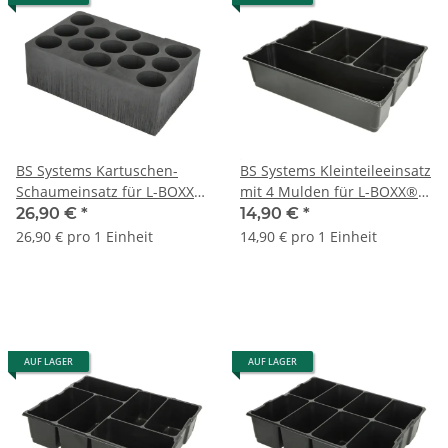
BS Systems Kartuschen-
BS Systems Kleinteileeinsatz
Schaumeinsatz für L-BOXX®
mit 4 Mulden für L-BOXX®
374
136 und 306
26,90 €
*
14,90 €
*
26,90 € pro 1 Einheit
14,90 € pro 1 Einheit
AUF LAGER
AUF LAGER