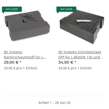
AUF LAGER
AUF LAGER
BS Systems
BS Systems Schnitteinlage
Rasterschaumstoff für L-
EPP für L-BOXX® 136 und
BOXX® 136 und 306
306
29,90 €
*
34,90 €
*
29,90 € pro 1 Einheit
34,90 € pro 1 Einheit
Artikel 1 - 20 von 20