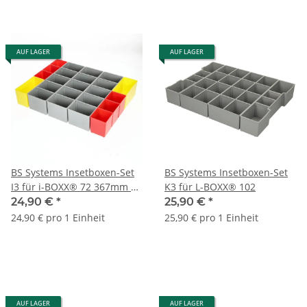
AUF LAGER
AUF LAGER
BS Systems Insetboxen-Set
BS Systems Insetboxen-Set
I3 für i-BOXX® 72 367mm x
K3 für L-BOXX® 102
316mm x 64mm
24,90 €
*
25,90 €
*
24,90 € pro 1 Einheit
25,90 € pro 1 Einheit
AUF LAGER
AUF LAGER