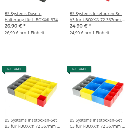
BS Systems Dosen-
BS Systems Insetboxen-Set
Halterung für L-BOXX® 374
A3 für i-BOXX® 72 367mm x
316mm x 64mm
26,90 €
*
24,90 €
*
26,90 € pro 1 Einheit
24,90 € pro 1 Einheit
AUF LAGER
AUF LAGER
BS Systems Insetboxen-Set
BS Systems Insetboxen-Set
B3 für i-BOXX® 72 367mm x
C3 für i-BOXX® 72 367mm x