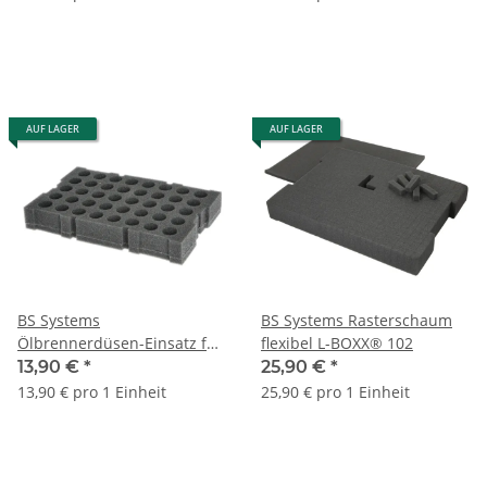
AUF LAGER
AUF LAGER
BS Systems
BS Systems Rasterschaum
Ölbrennerdüsen-Einsatz für
flexibel L-BOXX® 102
L-BOXX® Mini
13,90 €
*
25,90 €
*
13,90 € pro 1 Einheit
25,90 € pro 1 Einheit