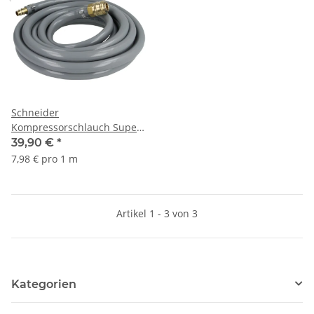
Schneider
Kompressorschlauch Super
Flex 5 m D730032
39,90 €
*
7,98 € pro 1 m
Artikel 1 - 3 von 3
Kategorien