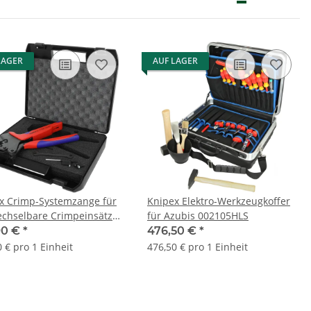
LAGER
AUF LAGER
x Crimp-Systemzange für
Knipex Elektro-Werkzeugkoffer
chselbare Crimpeinsätze
für Azubis 002105HLS
ransportkoffer 9743200
90 €
*
476,50 €
*
 € pro 1 Einheit
476,50 € pro 1 Einheit