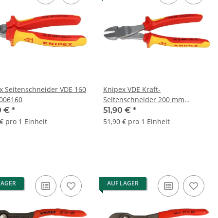
x Seitenschneider VDE 160
Knipex VDE Kraft-
006160
Seitenschneider 200 mm
isolierter Kopf 7406200
0 €
*
51,90 €
*
€ pro 1 Einheit
51,90 € pro 1 Einheit
LAGER
AUF LAGER