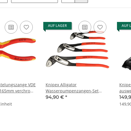
AUF LAGER
AUF 
telungszange VDE
Knipex Alligator
Knipe
e 165mm verchromt
Wasserpumpenzangen-Set
auswe
180mm 250mm 300mm
mit T
94,90 €
*
149,
002009V03
Einheit
149,90