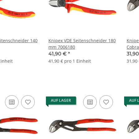
itenschneider 140
Knipex VDE Seitenschneider 180
Knip
mm 7006180
Cobr
selbs
41,90 €
*
31,9
Einheit
41,90 € pro 1 Einheit
31,90 
AUF LAGER
AUF 