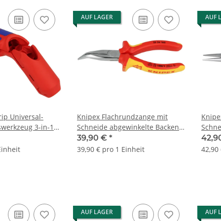
AUF LAGER
AUF 
ip Universal-
Knipex Flachrundzange mit
Knipe
werkzeug 3-in-1
Schneide abgewinkelte Backen
Schne
40° 160 mm 2526160
39,90 €
*
42,9
Einheit
39,90 € pro 1 Einheit
42,90 
AUF LAGER
AUF 