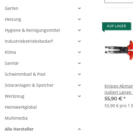
Garten
Heizung
AUF LAGER
Hygiene & Reinigungsmittel
Industriebetriebsbedarf
Klima
Sanitär
Schwimmbad & Pool
Solaranlagen & Speicher
Knipex Abman
isoliert Läng
Werkzeug
1346165
55,90 €
*
55,90 € pro 1 
Heimwerkglobal
Multimedia
Alle Hersteller