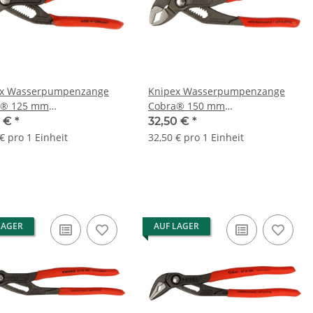
ex Wasserpumpenzange
Knipex Wasserpumpenzange
a® 125 mm
Cobra® 150 mm
tklemmend 8701125
selbstklemmend 8701150
0 €
*
32,50 €
*
€ pro 1 Einheit
32,50 € pro 1 Einheit
LAGER
AUF LAGER