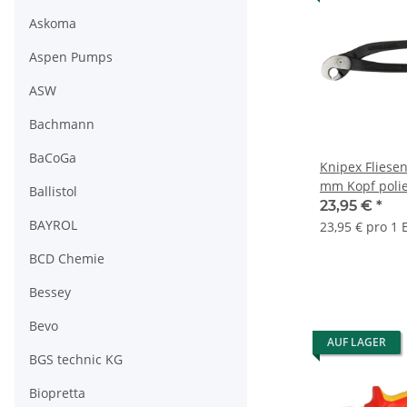
Askoma
Aspen Pumps
ASW
Bachmann
BaCoGa
Knipex Fliese
mm Kopf polie
Ballistol
9100200
23,95 €
*
BAYROL
23,95 € pro 1 
BCD Chemie
Bessey
Bevo
AUF LAGER
BGS technic KG
Biopretta