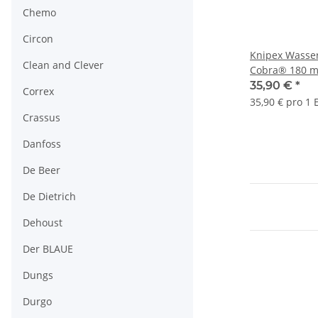
Chemo
Circon
Knipex Wass
Clean and Clever
Cobra® 180 
selbstklemme
35,90 €
*
Correx
35,90 € pro 1 
Crassus
Danfoss
De Beer
De Dietrich
Dehoust
Der BLAUE
Dungs
Durgo