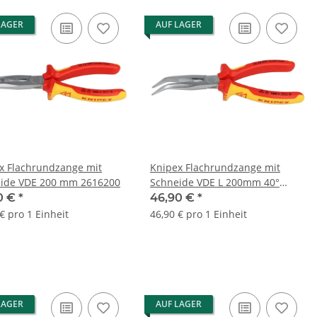
LAGER
AUF LAGER
x Flachrundzange mit
Knipex Flachrundzange mit
ide VDE 200 mm 2616200
Schneide VDE L 200mm 40°
Backen 2626200
0 €
*
46,90 €
*
€ pro 1 Einheit
46,90 € pro 1 Einheit
LAGER
AUF LAGER