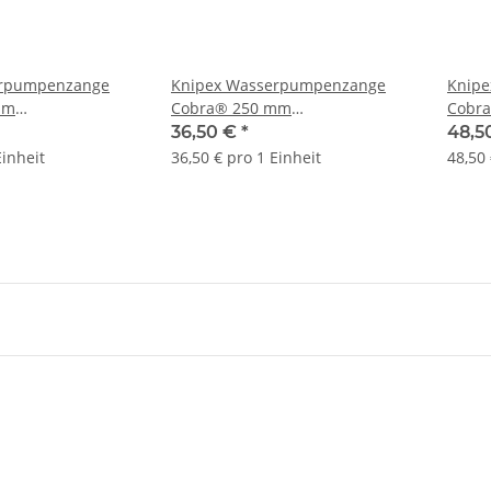
erpumpenzange
Knipex Wasserpumpenzange
Knip
mm
Cobra® 250 mm
Cobr
nd 8701180
selbstklemmend 8701250
selbs
36,50 €
*
48,5
Einheit
36,50 € pro 1 Einheit
48,50 