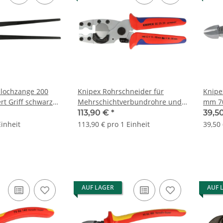
nlochzange 200
Knipex Rohrschneider für
Knipe
rt Griff schwarz
Mehrschichtverbundrohre und
mm 7
Schutzrohre 902520
113,90 €
*
39,5
Einheit
113,90 € pro 1 Einheit
39,50 
AUF LAGER
AUF 