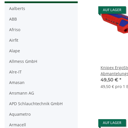
Aalberts
AUF LAGER
ABB
Afriso
Airfit
Alape
Allmess GmbH
Knipex ErgoStr
Alre-IT
Abmantelungs
169501SB
49,50 €
*
Amasan
49,50 € pro 1 
Ansmann AG
APD Schlauchtechnik GmbH
Aquametro
AUF LAGER
Armacell