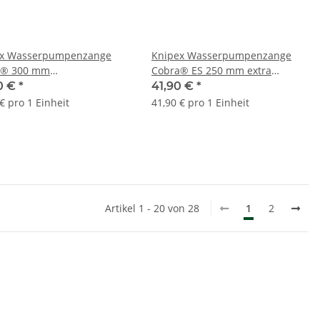
ex Wasserpumpenzange
Knipex Wasserpumpenzange
a® 300 mm
Cobra® ES 250 mm extra
tklemmend 8701300
schlank 8751250
0 €
*
41,90 €
*
€ pro 1 Einheit
41,90 € pro 1 Einheit
Artikel 1 - 20 von 28
1
2