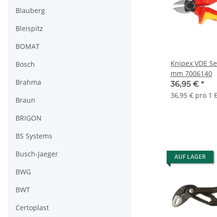
Blauberg
Bleispitz
BOMAT
Knipex VDE Se
Bosch
mm 7006140
Brahma
36,95 €
*
36,95 € pro 1 
Braun
BRIGON
BS Systems
Busch-Jaeger
AUF LAGER
BWG
BWT
Certoplast