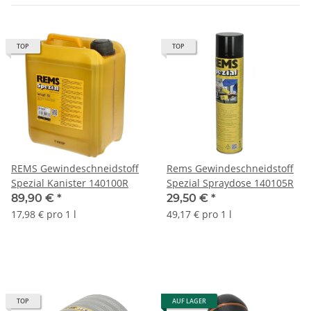
TOP
TOP
REMS Gewindeschneidstoff
Rems Gewindeschneidstoff
Spezial Kanister 140100R
Spezial Spraydose 140105R
89,90 €
*
29,50 €
*
17,98 € pro 1 l
49,17 € pro 1 l
TOP
AUF LAGER