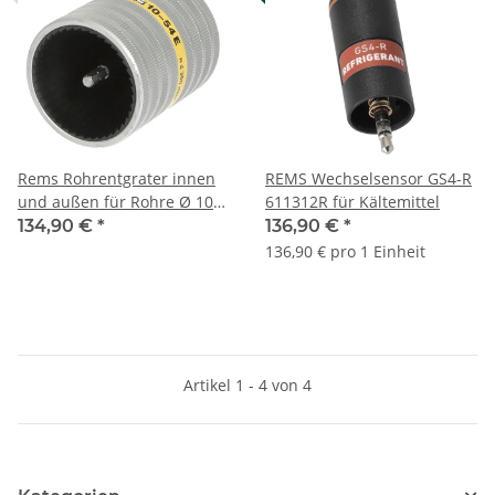
Rems Rohrentgrater innen
REMS Wechselsensor GS4-R
und außen für Rohre Ø 10
611312R für Kältemittel
bis 54 mm 113835R
134,90 €
*
136,90 €
*
136,90 € pro 1 Einheit
Artikel 1 - 4 von 4