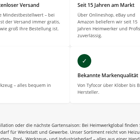
tenloser Versand
Seit 15 Jahren am Markt
 Mindestbestellwert – bei
Über Onlineshop, eBay und
ist der Versand immer gratis,
Amazon beliefern wir seit 15
 wie groß Ihre Bestellung ist.
Jahren Heimwerker und Profi
zuverlässig.
✓
Bekannte Markenqualität
erkzeug – alles bequem in
Von Tyfocor über Klöber bis 
Hersteller.
llation oder die nächste Gartensaison: Bei Heimwerkglobal finden
arf für Werkstatt und Gewerbe. Unser Sortiment reicht von Heiz
arten-, Pool-, Werkzeug- und Industriebedarf – alles aus einer Hand