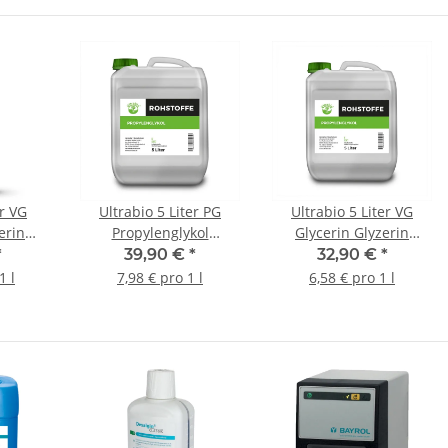
er VG
Ultrabio 5 Liter PG
Ultrabio 5 Liter VG
erin
Propylenglykol
Glycerin Glyzerin
Propylene Glycol
Rohstoff
*
39,90 €
*
32,90 €
*
1 l
7,98 € pro 1 l
6,58 € pro 1 l