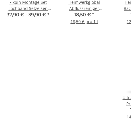
Fixpin Montage Set
Heimwerkglobal
He
Lochband Setzeisen
Abflussreiniger
Bac
200 Fixpin 4 x18mm
Rohrreiniger 1 Liter
Fett
37,90 € -
39,90 €
*
18,50 €
*
Montage Loch
Gas
18,50 € pro 1 l
12
Gewebeband
Ultr
Pr
Pro
14