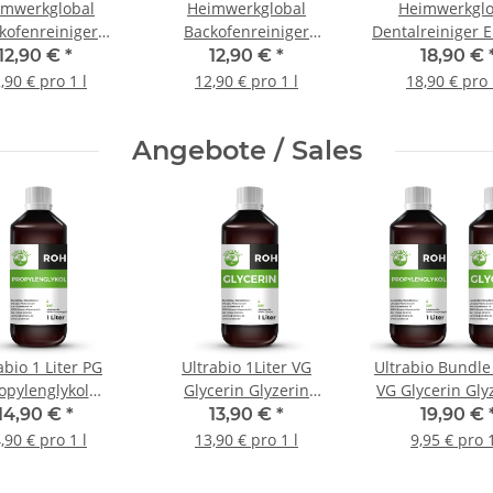
imwerkglobal
Heimwerkglobal
Heimwerkglo
kofenreiniger
Backofenreiniger
Dentalreiniger E
löser für Grill
Grillreiniger Fettlöser
Belägen Verfär
12,90 €
*
12,90 €
*
18,90 €
grill Ofen 1 L
für Grill Gasgrill Ofen 1
für Prothese
,90 € pro 1 l
12,90 € pro 1 l
18,90 € pro 
L
Angebote / Sales
abio 1 Liter PG
Ultrabio 1Liter VG
Ultrabio Bundle 
opylenglykol
Glycerin Glyzerin
VG Glycerin Gly
pylene Glycol
Rohstoff
Liter PG Propyle
14,90 €
*
13,90 €
*
19,90 €
Rohstoff
,90 € pro 1 l
13,90 € pro 1 l
9,95 € pro 1