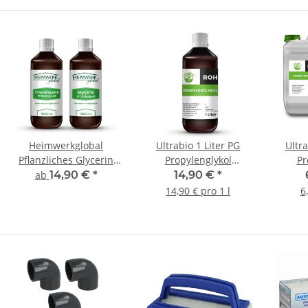
Heimwerkglobal
Ultrabio 1 Liter PG
Ultra
Pflanzliches Glycerin
Propylenglykol
Pr
E422 Propylenglykol
Propylene Glycol
Pro
ab
14,90 €
*
14,90 €
*
E1520 Reinheit USP
14,90 € pro 1 l
6
zertifiziert