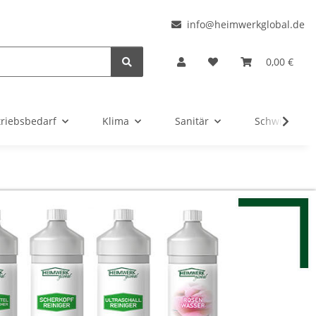
l
info@heimwerkglobal.de
0,00 €
triebsbedarf
Klima
Sanitär
Schwimmbad