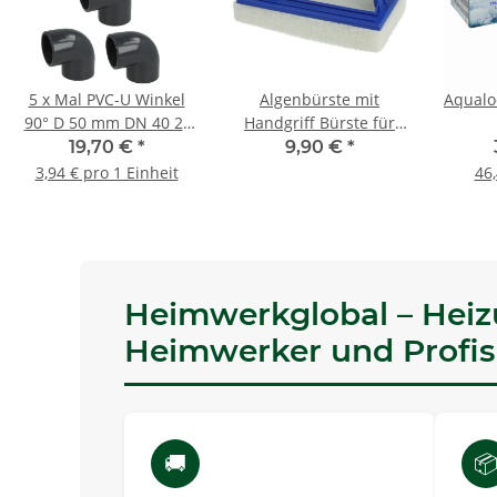
5 x Mal PVC-U Winkel
Algenbürste mit
Aqualoo
90° D 50 mm DN 40 2"
Handgriff Bürste für
Klebemuffe Pool Hahn
Schwimmbecken Pool
19,70 €
*
9,90 €
*
Schwimmbad
Reinigung
3,94 € pro 1 Einheit
46,
Heimwerkglobal – Heizu
Heimwerker und Profis
🚚
