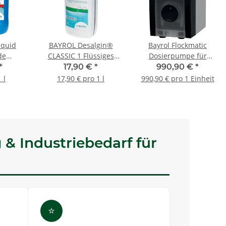
iquid
BAYROL Desalgin®
Bayrol Flockmatic
de
CLASSIC 1 Flüssiges
Dosierpumpe für
20 L
Anti-Algen-Konzentrat1
Flockmittel
*
17,90 €
*
990,90 €
*
L
 l
17,90 € pro 1 l
990,90 € pro 1 Einheit
 & Industriebedarf für
⭐