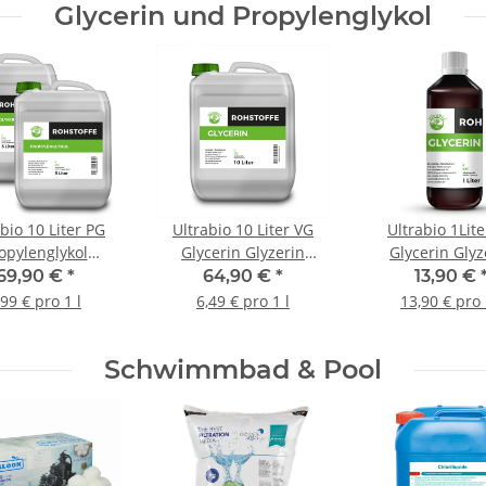
Glycerin und Propylenglykol
bio 10 Liter PG
Ultrabio 10 Liter VG
Ultrabio 1Lit
opylenglykol
Glycerin Glyzerin
Glycerin Glyz
pylene Glycol
Rohstoff
Rohstoff
69,90 €
*
64,90 €
*
13,90 €
,99 € pro 1 l
6,49 € pro 1 l
13,90 € pro 
Schwimmbad & Pool