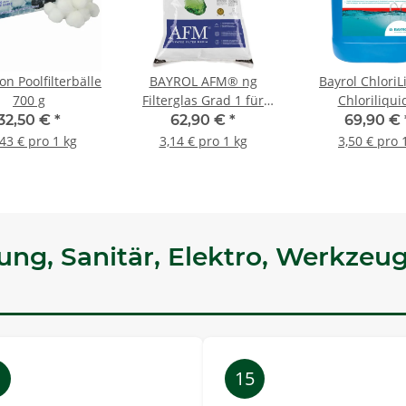
n Poolfilterbälle
BAYROL AFM® ng
Bayrol ChloriL
700 g
Filterglas Grad 1 für
Chloriliqui
Poolfilteranlagen
Flüssigchlor 
32,50 €
*
62,90 €
*
69,90 €
Körnung 0,4 -0,8mm 21
43 € pro 1 kg
3,14 € pro 1 kg
3,50 € pro 1
kg
ng, Sanitär, Elektro, Werkzeug

15