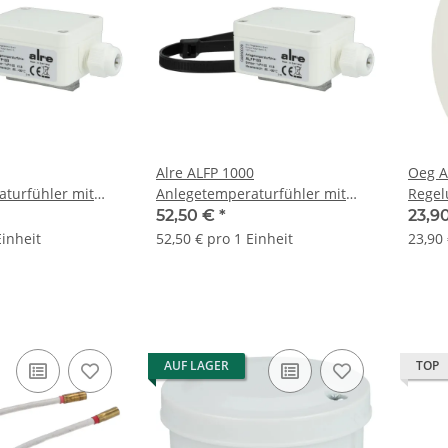
Alre ALFP 1000
Oeg A
turfühler mit
Anlegetemperaturfühler mit
Rege
PT1000 Sensor G9050020
52,50 €
*
23,9
Einheit
52,50 € pro 1 Einheit
23,90 
AUF LAGER
TOP