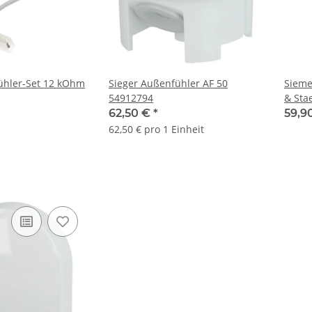
ühler-Set 12 kOhm
Sieger Außenfühler AF 50
Sieme
54912794
& Sta
62,50 €
*
59,9
62,50 € pro 1 Einheit