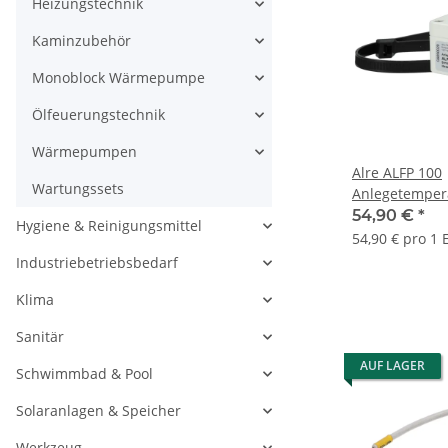
Heizungstechnik
Kaminzubehör
Monoblock Wärmepumpe
Ölfeuerungstechnik
Wärmepumpen
Alre ALFP 100
Wartungssets
Anlegetempera
PT100 Sensor
54,90 €
*
Hygiene & Reinigungsmittel
54,90 € pro 1 
Industriebetriebsbedarf
Klima
Sanitär
AUF LAGER
Schwimmbad & Pool
Solaranlagen & Speicher
Werkzeug