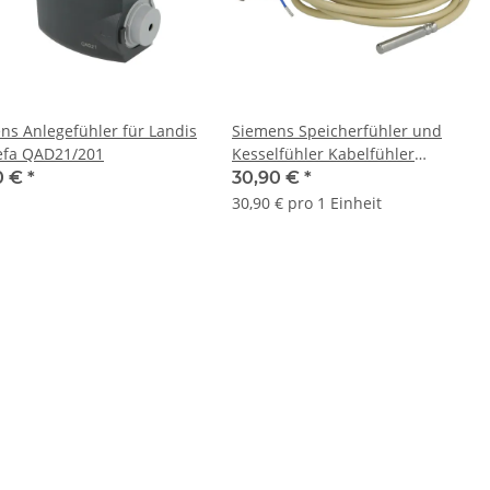
ns Anlegefühler für Landis
Siemens Speicherfühler und
efa QAD21/201
Kesselfühler Kabelfühler
QAZ21.5220
0 €
*
30,90 €
*
30,90 € pro 1 Einheit