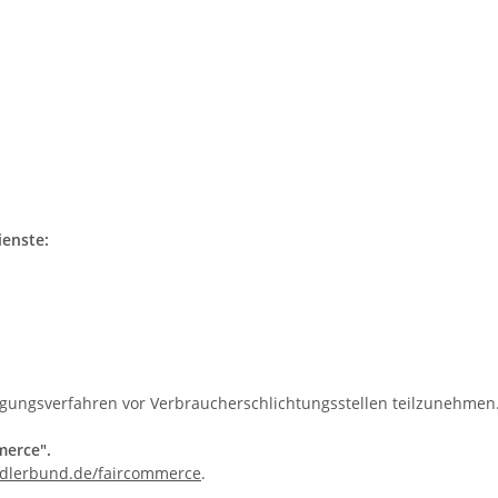
ienste:
eilegungsverfahren vor Verbraucherschlichtungsstellen teilzunehmen
merce".
lerbund.de/faircommerce
.