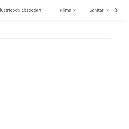
dustriebetriebsbedarf
Klima
Sanitär
Sc