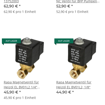
13752003
NC Ventil für BFP Pumpen
071N0050
62,90 €
*
52,90 €
*
62,90 € pro 1 Einheit
52,90 € pro 1 Einheit
AUF LAGER
AUF LAGER
Rapa Magnetventil für
Rapa Magnetventil für
Heizöl EL BV01L2 1/4"
Heizöl EL BV01L2, 1/8"
stromlos geschlossen
45,90 €
*
44,90 €
*
45,90 € pro 1 Einheit