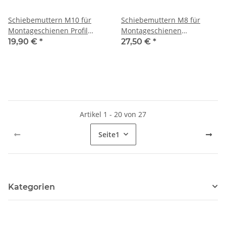
Schiebemuttern M10 für
Schiebemuttern M8 für
Montageschienen Profil
Montageschienen
27/18 und 28/30 100 Stück
Montageplatten C Profil
19,90 €
*
27,50 €
*
38/40 100 Stück
Artikel 1 - 20 von 27
Seite
1
Kategorien