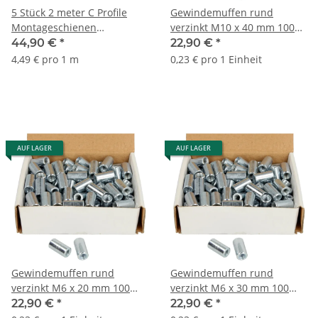
5 Stück 2 meter C Profile
Gewindemuffen rund
Montageschienen
verzinkt M10 x 40 mm 100
Montageschiene Profil 27x18
Stück
44,90 €
*
22,90 €
*
10 meter
4,49 € pro 1 m
0,23 € pro 1 Einheit
AUF LAGER
AUF LAGER
Gewindemuffen rund
Gewindemuffen rund
verzinkt M6 x 20 mm 100
verzinkt M6 x 30 mm 100
Stück
Stück
22,90 €
*
22,90 €
*