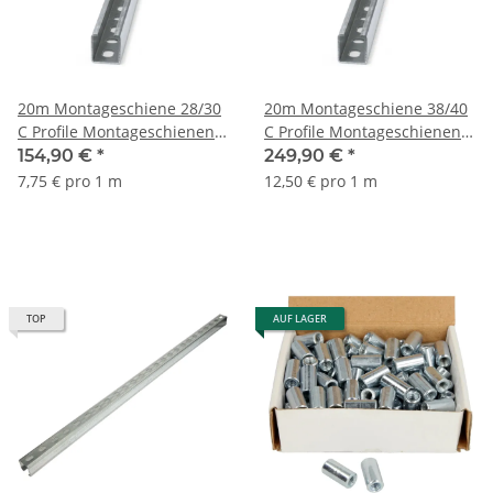
20m Montageschiene 28/30
20m Montageschiene 38/40
C Profile Montageschienen
C Profile Montageschienen
Metallschiene Lochschiene
Metallschiene Lochschiene
154,90 €
*
249,90 €
*
7,75 € pro 1 m
12,50 € pro 1 m
TOP
AUF LAGER