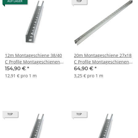
AUF LAGER
TOP
12m Montageschiene 38/40
20m Montageschiene 27x18
C Profile Montageschienen
C Profile Montageschienen
Metallschiene Lochschiene
Metallschiene Lochschiene
154,90 €
*
64,90 €
*
12,91 € pro 1 m
3,25 € pro 1 m
TOP
TOP