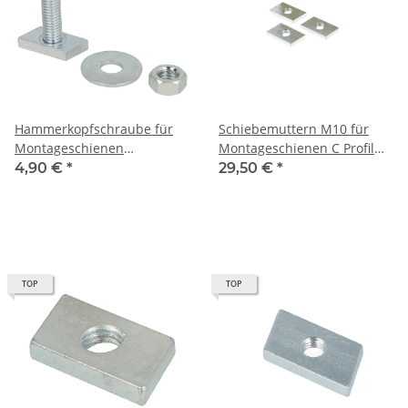
Hammerkopfschraube für
Schiebemuttern M10 für
Montageschienen
Montageschienen C Profil
Lochschiene M8 x 30 Typ
38/40 100 Stück
4,90 €
*
29,50 €
*
27/18, 28/30
TOP
TOP