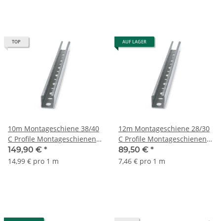
TOP
AUF LAGER
10m Montageschiene 38/40
12m Montageschiene 28/30
C Profile Montageschienen
C Profile Montageschienen
Metallschiene Lochschiene
Metallschiene Lochschiene
149,90 €
*
89,50 €
*
14,99 € pro 1 m
7,46 € pro 1 m