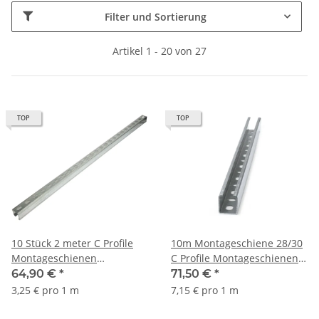
Filter und Sortierung
Artikel 1 - 20 von 27
TOP
TOP
10 Stück 2 meter C Profile
10m Montageschiene 28/30
Montageschienen
C Profile Montageschienen
Montageschiene Profil 27x18
Metallschiene Lochschiene
64,90 €
*
71,50 €
*
20 meter
3,25 € pro 1 m
7,15 € pro 1 m