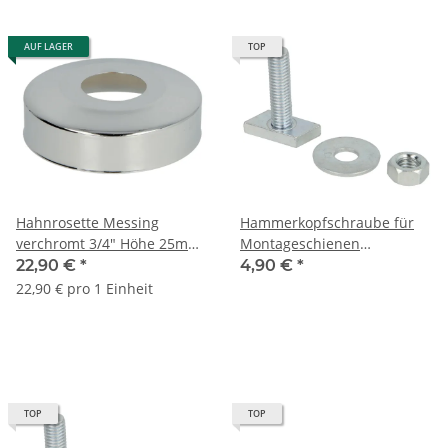
AUF LAGER
TOP
Hahnrosette Messing
Hammerkopfschraube für
verchromt 3/4" Höhe 25mm
Montageschienen
Außendurchmesser Ø 67
Lochschiene M10 x 30 Typ
22,90 €
*
4,90 €
*
mm
38/40
22,90 € pro 1 Einheit
TOP
TOP