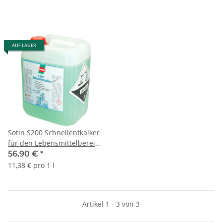
AUF LAGER
Sotin S200 Schnellentkalker
für den Lebensmittelbereich
3107-5 5L
56,90 €
*
11,38 € pro 1 l
Artikel 1 - 3 von 3