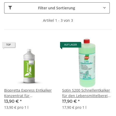
Filter und Sortierung
Artikel 1 - 3 von 3
TOP
AUF LAGER
Biopretta Express Entkalker
Sotin S200 Schnellentkalker
Konzentrat für
für den Lebensmittelbereich
Kaffeevollautomat
3107-1 1L
13,90 €
*
17,90 €
*
Haushaltsgeräte1L
13,90 € pro 1 l
17,90 € pro 1 l