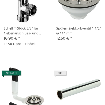
Schell T-Stück 3/8" für
Spülen-Siebkorbventil 1 1/2"
Nebenanschluss- und
Ø 114 mm
Spültischventile 270280699
16,90 €
*
12,50 €
*
16,90 € pro 1 Einheit
AUF LAGER
TOP