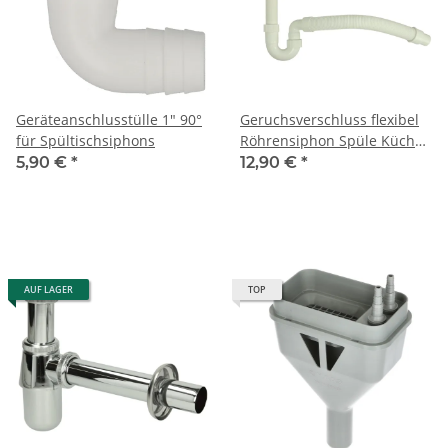
Geräteanschlusstülle 1" 90°
Geruchsverschluss flexibel
für Spültischsiphons
Röhrensiphon Spüle Küche
Siphon flexibel DN40/50 mm
5,90 €
*
12,90 €
*
AUF LAGER
TOP