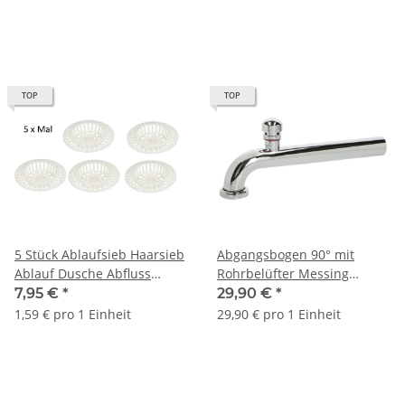
TOP
TOP
5 Stück Ablaufsieb Haarsieb
Abgangsbogen 90° mit
Ablauf Dusche Abfluss
Rohrbelüfter Messing
Kunststoff Ø 70 mm weiß
verchromt 32 x 250 mm mit
7,95 €
*
29,90 €
*
Bördelrand
1,59 € pro 1 Einheit
29,90 € pro 1 Einheit