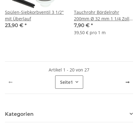
Spülen-Siebkorbventil 3 1/2"
Tauchrohr Bördelrohr
mit Überlauf
200mm Ø 32 mm 1 1/4 Zoll
für Siphon
23,90 €
*
7,90 €
*
Geruchsverschluss
39,50 € pro 1 m
Artikel 1 - 20 von 27
Seite
1
Kategorien