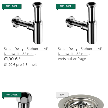
AUF LAGER
AUF LAGER
Schell Design-Siphon 1 1/4"
Schell Design-Siphon 1 1/4"
Nennweite 32 mm
Nennweite 32 mm
020080699
020080699
Preis auf Anfrage
61,90 €
*
61,90 € pro 1 Einheit
AUF LAGER
TOP