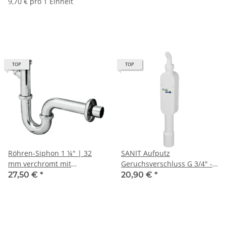
9,70 € pro 1 Einheit
TOP
TOP
Röhren-Siphon 1 ¼" | 32
SANIT Aufputz
mm verchromt mit
Geruchsverschluss G 3/4" -
Geräteanschluss
G1" für Wasch und
27,50 €
*
20,90 €
*
Geschirsspülmaschinen