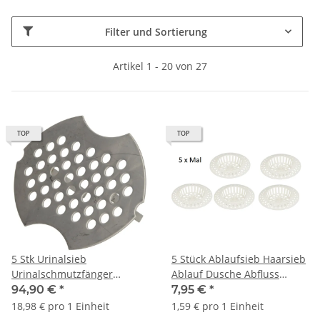
Filter und Sortierung
Artikel 1 - 20 von 27
TOP
TOP
5 Stk Urinalsieb
5 Stück Ablaufsieb Haarsieb
Urinalschmutzfänger
Ablauf Dusche Abfluss
Edelsthal passend für alle
Kunststoff Ø 60 mm weiß
94,90 €
*
7,95 €
*
gängigen Urinale
18,98 € pro 1 Einheit
1,59 € pro 1 Einheit