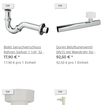
TOP
TOP
Bidet Geruchverschluss
Durgo Belüftungsventil
Röhren Siphon 1 1/4" 32
DN15 mit Wandrohr für
mm Chrom Abfluss
Siphon 7310.015
17,90 €
*
92,50 €
*
Ablaufgarnitur
17,90 € pro 1 Einheit
92,50 € pro 1 Einheit
TOP
TOP