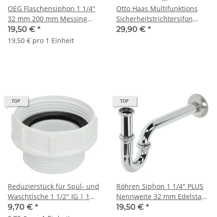
OEG Flaschensiphon 1 1/4"
Otto Haas Multifunktions
32 mm 200 mm Messing
Sicherheitstrichtersifon
verchromt
Multitri DN40 Ablauftrichter
19,50 €
*
29,90 €
*
19,50 € pro 1 Einheit
TOP
TOP
Reduzierstück für Spül- und
Röhren Siphon 1 1/4" PLUS
Waschtische 1 1/2" IG | 1
Nennweite 32 mm Edelstahl
1/4" AG
verchromt
9,70 €
*
19,50 €
*