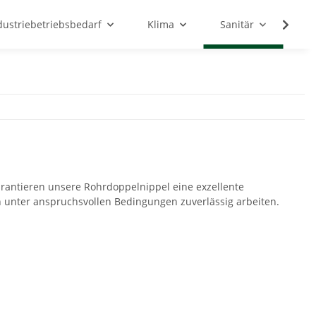
dustriebetriebsbedarf
Klima
Sanitär
Sc
arantieren unsere Rohrdoppelnippel eine exzellente
h unter anspruchsvollen Bedingungen zuverlässig arbeiten.