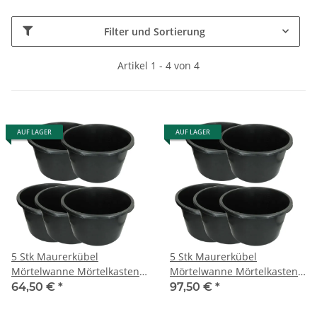
Filter und Sortierung
Artikel 1 - 4 von 4
AUF LAGER
AUF LAGER
5 Stk Maurerkübel
5 Stk Maurerkübel
Mörtelwanne Mörtelkasten
Mörtelwanne Mörtelkasten
Rund 65 l Beton Maurer
Rund 90 l Beton Maurer
64,50 €
*
97,50 €
*
Kübel
Kübel